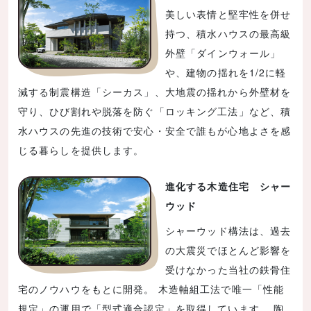
美しい表情と堅牢性を併せ
持つ、積水ハウスの最高級
外壁「ダインウォール」
や、建物の揺れを1/2に軽
減する制震構造「シーカス」、大地震の揺れから外壁材を
守り、ひび割れや脱落を防ぐ「ロッキング工法」など、積
水ハウスの先進の技術で安心・安全で誰もが心地よさを感
じる暮らしを提供します。
進化する木造住宅 シャー
ウッド
シャーウッド構法は、過去
の大震災でほとんど影響を
受けなかった当社の鉄骨住
宅のノウハウをもとに開発。 木造軸組工法で唯一「性能
規定」の運用で「型式適合認定」を取得しています。 陶