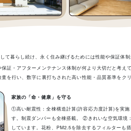
心して暮らし続け、永く住み継げるためには性能や保証体制
や保証・アフターメンテナンス体制が何より大切だと考え
検査を行い、数字に裏打ちされた高い性能・品質基準をク
家族の「命・健康」を守る
①高い耐震性：全棟構造計算(許容応力度計算)を実
す。制震ダンパーも全棟搭載。 ②きれいな空気環境
しています。花粉、PM2.5を除去するフィルターも