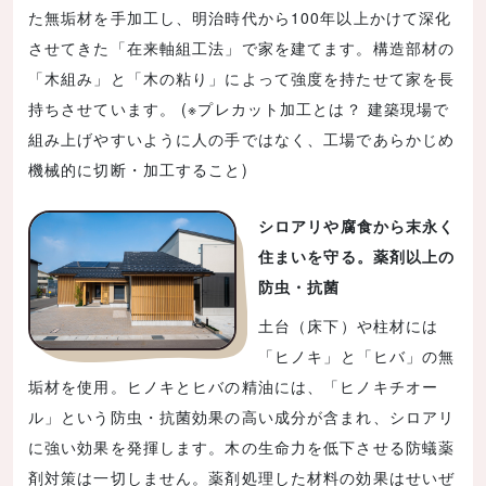
た無垢材を手加工し、明治時代から100年以上かけて深化
させてきた「在来軸組工法」で家を建てます。構造部材の
「木組み」と「木の粘り」によって強度を持たせて家を長
持ちさせています。 (※プレカット加工とは？ 建築現場で
組み上げやすいように人の手ではなく、工場であらかじめ
機械的に切断・加工すること)
シロアリや腐食から末永く
住まいを守る。薬剤以上の
防虫・抗菌
土台（床下）や柱材には
「ヒノキ」と「ヒバ」の無
垢材を使用。ヒノキとヒバの精油には、「ヒノキチオー
ル」という防虫・抗菌効果の高い成分が含まれ、シロアリ
に強い効果を発揮します。木の生命力を低下させる防蟻薬
剤対策は一切しません。薬剤処理した材料の効果はせいぜ