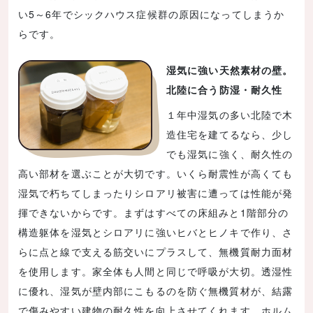
い5～6年でシックハウス症候群の原因になってしまうか
らです。
湿気に強い天然素材の壁。
北陸に合う防湿・耐久性
１年中湿気の多い北陸で木
造住宅を建てるなら、少し
でも湿気に強く、耐久性の
高い部材を選ぶことが大切です。いくら耐震性が高くても
湿気で朽ちてしまったりシロアリ被害に遭っては性能が発
揮できないからです。まずはすべての床組みと1階部分の
構造躯体を湿気とシロアリに強いヒバとヒノキで作り、さ
らに点と線で支える筋交いにプラスして、無機質耐力面材
を使用します。家全体も人間と同じで呼吸が大切。透湿性
に優れ、湿気が壁内部にこもるのを防ぐ無機質材が、結露
で傷みやすい建物の耐久性を向上させてくれます。ホルム