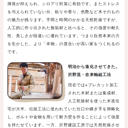
揮発が抑えられ、シロアリ対策に有効です。またストレス
を与えられていない分、粘りや香り、色艶など木そのもの
の魅力が残ります。手間と時間のかかる天然乾燥ですが、
人工的に作り出された無垢材と比べると、その強度や耐久
性、美しさが段違いに優れています。つまり自然本来の力
を生かした、より「本物」の度合いが高い家をつくれるの
です。
明治から進化させてきた。
沢野流・在来軸組工法
現在では※プレカット加工
された木材または集成材、
人工乾燥材を使った木造住
宅が大半。伝統工法に使われていた仕口や継ぎ手を簡略化
し、ボルトや金物を用いて耐力壁を作ることによって強度
を持たせています。一方、沢野建設工房では天然乾燥させ