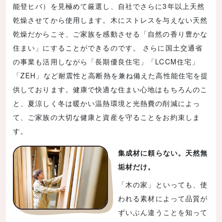
能登ヒバ）を見極めて厳選し、自社でさらに3年以上天然
乾燥させてから使用します。木にストレスを与えない天然
乾燥だからこそ、ご家族を感動させる「自然の香り豊かな
住まい」にすることができるのです。 さらに国土交通省
の事業も活用しながら「長期優良住宅」「LCCM住宅」
「ZEH」など耐震性と高断熱を兼ね備えた高性能住宅を提
供しております。健康で快適な住まい心地はもちろんのこ
と、夏涼しく冬は暖かい温熱環境と光熱費の削減によっ
て、ご家族の大切な健康と資産を守ることをお約束しま
す。
集成材に頼らない。天然無
垢材だけ。
「木の家」といっても、使
われる素材によって品質が
ずいぶん違うことを知って