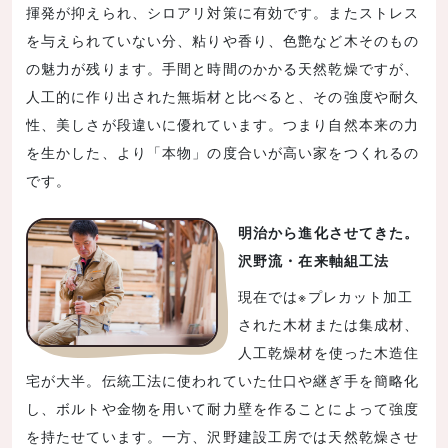
揮発が抑えられ、シロアリ対策に有効です。またストレス
を与えられていない分、粘りや香り、色艶など木そのもの
の魅力が残ります。手間と時間のかかる天然乾燥ですが、
人工的に作り出された無垢材と比べると、その強度や耐久
性、美しさが段違いに優れています。つまり自然本来の力
を生かした、より「本物」の度合いが高い家をつくれるの
です。
明治から進化させてきた。
沢野流・在来軸組工法
現在では※プレカット加工
された木材または集成材、
人工乾燥材を使った木造住
宅が大半。伝統工法に使われていた仕口や継ぎ手を簡略化
し、ボルトや金物を用いて耐力壁を作ることによって強度
を持たせています。一方、沢野建設工房では天然乾燥させ