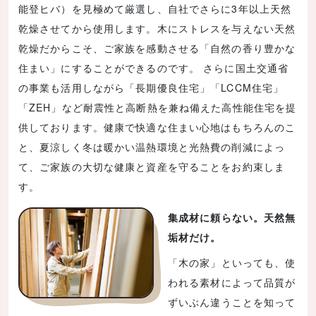
能登ヒバ）を見極めて厳選し、自社でさらに3年以上天然
乾燥させてから使用します。木にストレスを与えない天然
乾燥だからこそ、ご家族を感動させる「自然の香り豊かな
住まい」にすることができるのです。 さらに国土交通省
の事業も活用しながら「長期優良住宅」「LCCM住宅」
「ZEH」など耐震性と高断熱を兼ね備えた高性能住宅を提
供しております。健康で快適な住まい心地はもちろんのこ
と、夏涼しく冬は暖かい温熱環境と光熱費の削減によっ
て、ご家族の大切な健康と資産を守ることをお約束しま
す。
集成材に頼らない。天然無
垢材だけ。
「木の家」といっても、使
われる素材によって品質が
ずいぶん違うことを知って