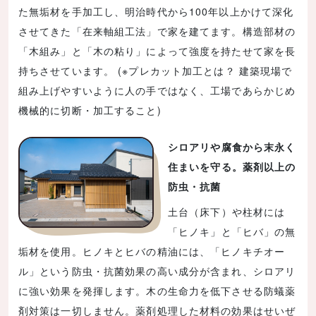
た無垢材を手加工し、明治時代から100年以上かけて深化
させてきた「在来軸組工法」で家を建てます。構造部材の
「木組み」と「木の粘り」によって強度を持たせて家を長
持ちさせています。 (※プレカット加工とは？ 建築現場で
組み上げやすいように人の手ではなく、工場であらかじめ
機械的に切断・加工すること)
シロアリや腐食から末永く
住まいを守る。薬剤以上の
防虫・抗菌
土台（床下）や柱材には
「ヒノキ」と「ヒバ」の無
垢材を使用。ヒノキとヒバの精油には、「ヒノキチオー
ル」という防虫・抗菌効果の高い成分が含まれ、シロアリ
に強い効果を発揮します。木の生命力を低下させる防蟻薬
剤対策は一切しません。薬剤処理した材料の効果はせいぜ