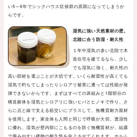
い5～6年でシックハウス症候群の原因になってしまうか
らです。
湿気に強い天然素材の壁。
北陸に合う防湿・耐久性
１年中湿気の多い北陸で木
造住宅を建てるなら、少し
でも湿気に強く、耐久性の
高い部材を選ぶことが大切です。いくら耐震性が高くても
湿気で朽ちてしまったりシロアリ被害に遭っては性能が発
揮できないからです。まずはすべての床組みと1階部分の
構造躯体を湿気とシロアリに強いヒバとヒノキで作り、さ
らに点と線で支える筋交いにプラスして、無機質耐力面材
を使用します。家全体も人間と同じで呼吸が大切。透湿性
に優れ、湿気が壁内部にこもるのを防ぐ無機質材が、結露
で傷みやすい建物の耐久性を向上させてくれます。ホルム