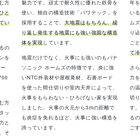
む方
魅力です。頑丈で耐久性に優れた鉄骨を
年
ひと
使い、独自の構造技術「パワテック」を
い
てい
採用することで、
大地震はもちろん、繰
ム
り返し発生する地震にも強い強固な構造
り
体を実現
しています。
ご
るの
て
ンを
地震だけでなく、火事にも強いのもパナ
ホー
ソニック ホームズの特徴です。炎に強
さ
00
いNTC外装材や屋根葺材、石膏ボード
力
を使った間仕切りや室内天井によって、
の
火事をもらわない・ひろげない家を実現
切
む方
しました。火事の火元から3mの距離で
す
タッ
も炎症を免れるほど、火事に強い構造を
る
力と
誇っています。
ご
、そ