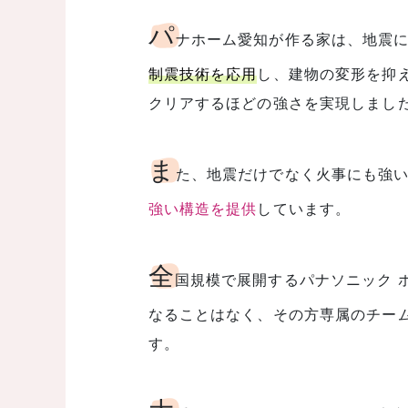
パ
ナホーム愛知が作る家は、地震
制震技術を応用
し、建物の変形を抑
クリアするほどの強さを実現しまし
ま
た、地震だけでなく火事にも強
強い構造を提供
しています。
全
国規模で展開するパナソニック 
なることはなく、その方専属のチー
す。