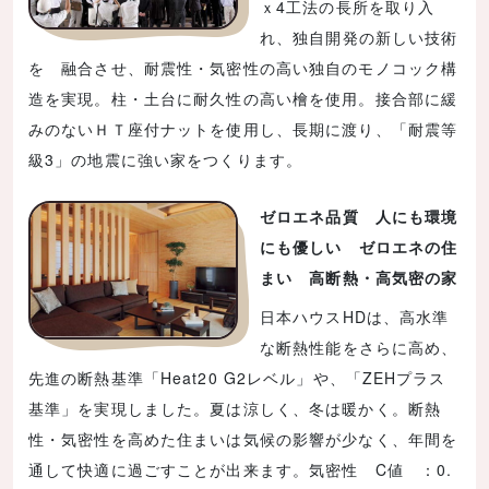
ｘ4工法の長所を取り入
れ、独自開発の新しい技術
を 融合させ、耐震性・気密性の高い独自のモノコック構
造を実現。柱・土台に耐久性の高い檜を使用。接合部に緩
みのないＨＴ座付ナットを使用し、長期に渡り、「耐震等
級3」の地震に強い家をつくります。
ゼロエネ品質 人にも環境
にも優しい ゼロエネの住
まい 高断熱・高気密の家
日本ハウスHDは、高水準
な断熱性能をさらに高め、
先進の断熱基準「Heat20 G2レベル」や、「ZEHプラス
基準」を実現しました。夏は涼しく、冬は暖かく。断熱
性・気密性を高めた住まいは気候の影響が少なく、年間を
通して快適に過ごすことが出来ます。気密性 C値 ：0.