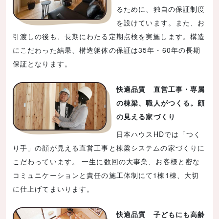
るために、独自の保証制度
を設けています。また、お
引渡しの後も、長期にわたる定期点検を実施します。構造
にこだわった結果、構造躯体の保証は35年・60年の長期
保証となります。
快適品質 直営工事・専属
の棟梁、職人がつくる。顔
の見える家づくり
日本ハウスHDでは「つく
り手」の顔が見える直営工事と棟梁システムの家づくりに
こだわっています。 一生に数回の大事業、お客様と密な
コミュニケーションと責任の施工体制にて1棟1棟、大切
に仕上げてまいります。
快適品質 子どもにも高齢