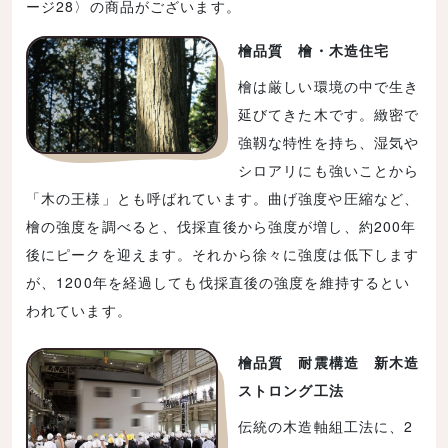
ージ28〉の商品がございます。
檜品質 檜・木造住宅
檜は厳しい環境の中で生き
延びてきた木です。緻密で
強靱な特性を持ち、湿気や
シロアリにも強いことから
「木の王様」とも呼ばれています。曲げ強度や圧縮など、
檜の強度を調べると、伐採直後から強度が増し、約200年
後にピークを迎えます。それから徐々に強度は低下します
が、1200年を経過しても伐採直後の強度を維持するとい
われています。
檜品質 耐震構造 新木造
ストロング工法
伝統の木造軸組工法に、2