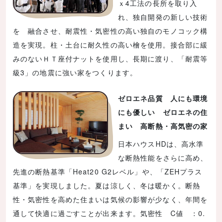
ｘ4工法の長所を取り入
れ、独自開発の新しい技術
を 融合させ、耐震性・気密性の高い独自のモノコック構
造を実現。柱・土台に耐久性の高い檜を使用。接合部に緩
みのないＨＴ座付ナットを使用し、長期に渡り、「耐震等
級3」の地震に強い家をつくります。
ゼロエネ品質 人にも環境
にも優しい ゼロエネの住
まい 高断熱・高気密の家
日本ハウスHDは、高水準
な断熱性能をさらに高め、
先進の断熱基準「Heat20 G2レベル」や、「ZEHプラス
基準」を実現しました。夏は涼しく、冬は暖かく。断熱
性・気密性を高めた住まいは気候の影響が少なく、年間を
通して快適に過ごすことが出来ます。気密性 C値 ：0.