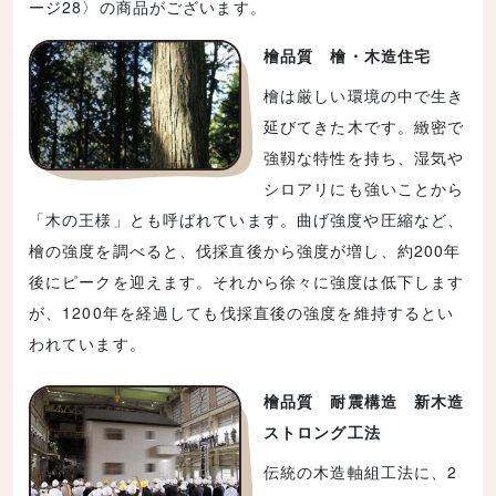
ージ28〉の商品がございます。
檜品質 檜・木造住宅
檜は厳しい環境の中で生き
延びてきた木です。緻密で
強靱な特性を持ち、湿気や
シロアリにも強いことから
「木の王様」とも呼ばれています。曲げ強度や圧縮など、
檜の強度を調べると、伐採直後から強度が増し、約200年
後にピークを迎えます。それから徐々に強度は低下します
が、1200年を経過しても伐採直後の強度を維持するとい
われています。
檜品質 耐震構造 新木造
ストロング工法
伝統の木造軸組工法に、2