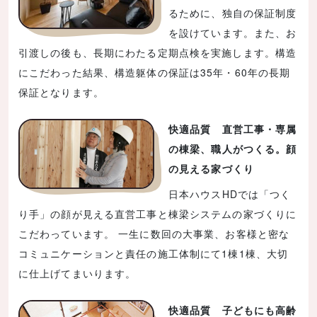
るために、独自の保証制度
を設けています。また、お
引渡しの後も、長期にわたる定期点検を実施します。構造
にこだわった結果、構造躯体の保証は35年・60年の長期
保証となります。
快適品質 直営工事・専属
の棟梁、職人がつくる。顔
の見える家づくり
日本ハウスHDでは「つく
り手」の顔が見える直営工事と棟梁システムの家づくりに
こだわっています。 一生に数回の大事業、お客様と密な
コミュニケーションと責任の施工体制にて1棟1棟、大切
に仕上げてまいります。
快適品質 子どもにも高齢