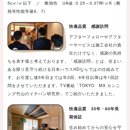
5c㎡/㎡以下 ／ 断熱性 UA値 :0.25～0.37W/㎡K（断
熱等性能等級6、7)
快適品質 感謝訪問
アフターフォローやアフタ
ーサービスは施工会社の責
任だけでなく、感謝の気持
ちを表す場と考えております。「感謝訪問」とは、住まい
ある限り見守り続ける日本ハウスHDならではの仕組みで
す。お引渡し後5年目までは年2回、6年目以降は年1回訪
問をさせていただきます。TV番組「TOKYO MX カンニ
ング竹山のイチバン研究所」でご紹介いただきました。
快適品質 35年・60年長
期保証
住み始めてからの安心を守