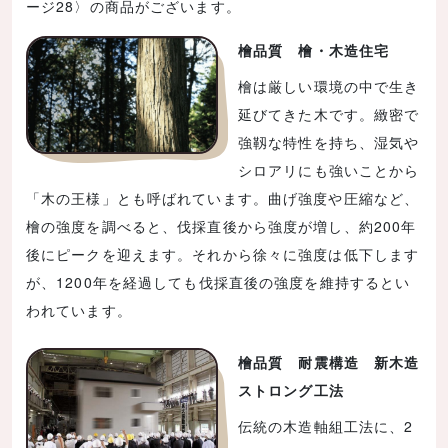
ージ28〉の商品がございます。
檜品質 檜・木造住宅
檜は厳しい環境の中で生き
延びてきた木です。緻密で
強靱な特性を持ち、湿気や
シロアリにも強いことから
「木の王様」とも呼ばれています。曲げ強度や圧縮など、
檜の強度を調べると、伐採直後から強度が増し、約200年
後にピークを迎えます。それから徐々に強度は低下します
が、1200年を経過しても伐採直後の強度を維持するとい
われています。
檜品質 耐震構造 新木造
ストロング工法
伝統の木造軸組工法に、2