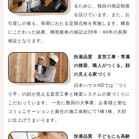
るために、独自の保証制度
を設けています。また、お
引渡しの後も、長期にわたる定期点検を実施します。構造
にこだわった結果、構造躯体の保証は35年・60年の長期
保証となります。
快適品質 直営工事・専属
の棟梁、職人がつくる。顔
の見える家づくり
日本ハウスHDでは「つく
り手」の顔が見える直営工事と棟梁システムの家づくりに
こだわっています。 一生に数回の大事業、お客様と密な
コミュニケーションと責任の施工体制にて1棟1棟、大切
に仕上げてまいります。
快適品質 子どもにも高齢