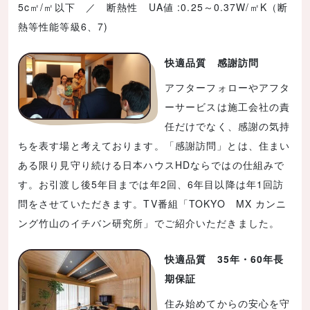
5c㎡/㎡以下 ／ 断熱性 UA値 :0.25～0.37W/㎡K（断
熱等性能等級6、7)
快適品質 感謝訪問
アフターフォローやアフタ
ーサービスは施工会社の責
任だけでなく、感謝の気持
ちを表す場と考えております。「感謝訪問」とは、住まい
ある限り見守り続ける日本ハウスHDならではの仕組みで
す。お引渡し後5年目までは年2回、6年目以降は年1回訪
問をさせていただきます。TV番組「TOKYO MX カンニ
ング竹山のイチバン研究所」でご紹介いただきました。
快適品質 35年・60年長
期保証
住み始めてからの安心を守