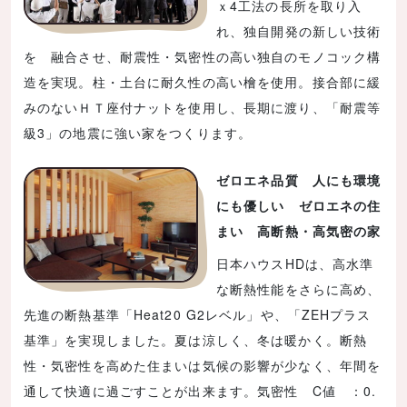
ｘ4工法の長所を取り入
れ、独自開発の新しい技術
を 融合させ、耐震性・気密性の高い独自のモノコック構
造を実現。柱・土台に耐久性の高い檜を使用。接合部に緩
みのないＨＴ座付ナットを使用し、長期に渡り、「耐震等
級3」の地震に強い家をつくります。
ゼロエネ品質 人にも環境
にも優しい ゼロエネの住
まい 高断熱・高気密の家
日本ハウスHDは、高水準
な断熱性能をさらに高め、
先進の断熱基準「Heat20 G2レベル」や、「ZEHプラス
基準」を実現しました。夏は涼しく、冬は暖かく。断熱
性・気密性を高めた住まいは気候の影響が少なく、年間を
通して快適に過ごすことが出来ます。気密性 C値 ：0.