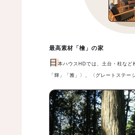
最高素材「檜」の家
日
本ハウスHDでは、土台・柱など
「輝」「雅」〉、〈グレートステー