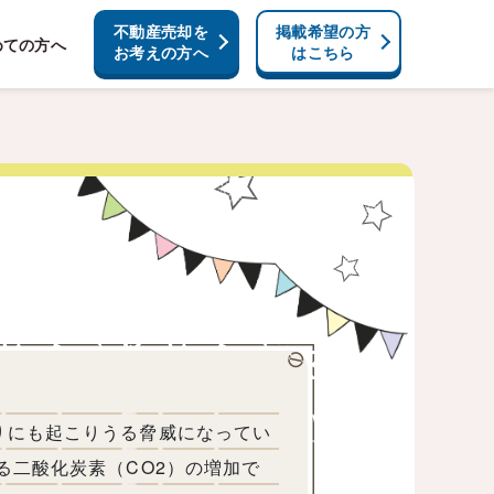
不動産売却を
掲載希望の方
めての方へ
お考えの方へ
はこちら
りにも起こりうる脅威になってい
る二酸化炭素（CO2）の増加で