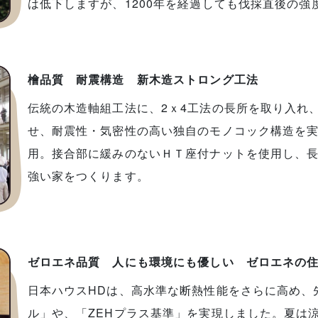
は低下しますが、1200年を経過しても伐採直後の
檜品質 耐震構造 新木造ストロング工法
伝統の木造軸組工法に、2ｘ4工法の長所を取り入れ
せ、耐震性・気密性の高い独自のモノコック構造を
用。接合部に緩みのないＨＴ座付ナットを使用し、長
強い家をつくります。
ゼロエネ品質 人にも環境にも優しい ゼロエネの
日本ハウスHDは、高水準な断熱性能をさらに高め、先進
ル」や、「ZEHプラス基準」を実現しました。夏は