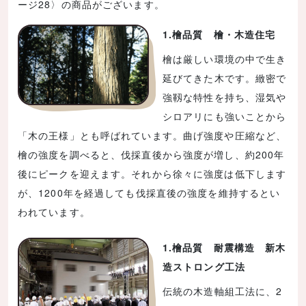
ージ28〉の商品がございます。
1.檜品質 檜・木造住宅
檜は厳しい環境の中で生き
延びてきた木です。緻密で
強靱な特性を持ち、湿気や
シロアリにも強いことから
「木の王様」とも呼ばれています。曲げ強度や圧縮など、
檜の強度を調べると、伐採直後から強度が増し、約200年
後にピークを迎えます。それから徐々に強度は低下します
が、1200年を経過しても伐採直後の強度を維持するとい
われています。
1.檜品質 耐震構造 新木
造ストロング工法
伝統の木造軸組工法に、2