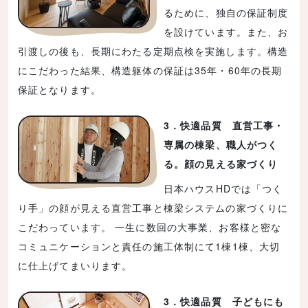
るために、独自の保証制度
を設けています。また、お
引渡しの後も、長期にわたる定期点検を実施します。構造
にこだわった結果、構造躯体の保証は35年・60年の長期
保証となります。
3．快適品質 直営工事・
専属の棟梁、職人がつく
る。顔の見える家づくり
日本ハウスHDでは「つく
り手」の顔が見える直営工事と棟梁システムの家づくりに
こだわっています。 一生に数回の大事業、お客様と密な
コミュニケーションと責任の施工体制にて1棟1棟、大切
に仕上げてまいります。
3．快適品質 子どもにも