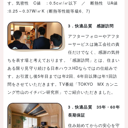
す。気密性 C値 ：0.5c㎡/㎡以下 ／ 断熱性 UA値
:0.25～0.37W/㎡K（断熱等性能等級6、7)
3．快適品質 感謝訪問
アフターフォローやアフタ
ーサービスは施工会社の責
任だけでなく、感謝の気持
ちを表す場と考えております。「感謝訪問」とは、住まい
ある限り見守り続ける日本ハウスHDならではの仕組みで
す。お引渡し後5年目までは年2回、6年目以降は年1回訪
問をさせていただきます。TV番組「TOKYO MX カンニ
ング竹山のイチバン研究所」でご紹介いただきました。
3．快適品質 35年・60年
長期保証
住み始めてからの安心を守