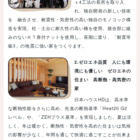
ｘ4工法の長所を取り入
れ、独自開発の新しい技術
を 融合させ、耐震性・気密性の高い独自のモノコック構
造を実現。柱・土台に耐久性の高い檜を使用。接合部に緩
みのないＨＴ座付ナットを使用し、長期に渡り、「耐震等
級3」の地震に強い家をつくります。
2.ゼロエネ品質 人にも環
境にも優しい ゼロエネの
住まい 高断熱・高気密の
家
日本ハウスHDは、高水準
な断熱性能をさらに高め、先進の断熱基準「Heat20 G2
レベル」や、「ZEHプラス基準」を実現しました。夏は涼
しく、冬は暖かく。断熱性・気密性を高めた住まいは気候
の影響が少なく、年間を通して快適に過ごすことが出来ま