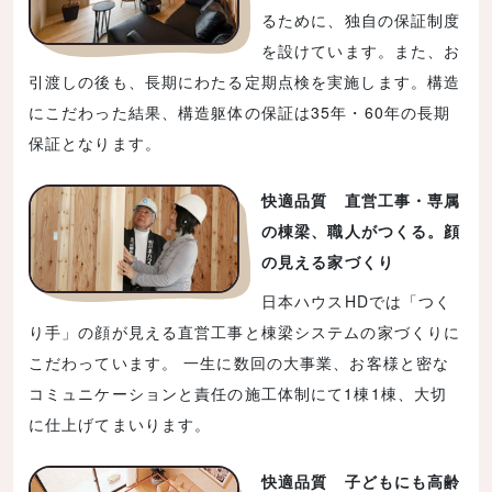
るために、独自の保証制度
を設けています。また、お
引渡しの後も、長期にわたる定期点検を実施します。構造
にこだわった結果、構造躯体の保証は35年・60年の長期
保証となります。
快適品質 直営工事・専属
の棟梁、職人がつくる。顔
の見える家づくり
日本ハウスHDでは「つく
り手」の顔が見える直営工事と棟梁システムの家づくりに
こだわっています。 一生に数回の大事業、お客様と密な
コミュニケーションと責任の施工体制にて1棟1棟、大切
に仕上げてまいります。
快適品質 子どもにも高齢