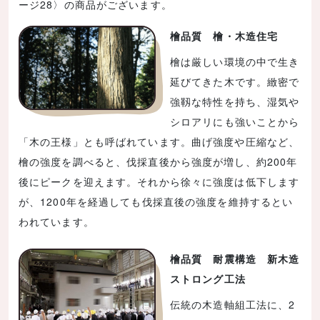
ージ28〉の商品がございます。
檜品質 檜・木造住宅
檜は厳しい環境の中で生き
延びてきた木です。緻密で
強靱な特性を持ち、湿気や
シロアリにも強いことから
「木の王様」とも呼ばれています。曲げ強度や圧縮など、
檜の強度を調べると、伐採直後から強度が増し、約200年
後にピークを迎えます。それから徐々に強度は低下します
が、1200年を経過しても伐採直後の強度を維持するとい
われています。
檜品質 耐震構造 新木造
ストロング工法
伝統の木造軸組工法に、2