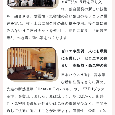
ｘ4工法の長所を取り入
れ、独自開発の新しい技術
を 融合させ、耐震性・気密性の高い独自のモノコック構
造を実現。柱・土台に耐久性の高い檜を使用。接合部に緩
みのないＨＴ座付ナットを使用し、長期に渡り、「耐震等
級3」の地震に強い家をつくります。
ゼロエネ品質 人にも環境
にも優しい ゼロエネの住
まい 高断熱・高気密の家
日本ハウスHDは、高水準
な断熱性能をさらに高め、
先進の断熱基準「Heat20 G2レベル」や、「ZEHプラス
基準」を実現しました。夏は涼しく、冬は暖かく。断熱
性・気密性を高めた住まいは気候の影響が少なく、年間を
通して快適に過ごすことが出来ます。気密性 C値 ：0.