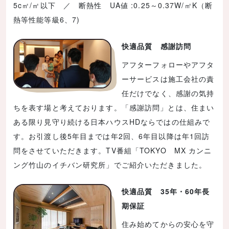
5c㎡/㎡以下 ／ 断熱性 UA値 :0.25～0.37W/㎡K（断
熱等性能等級6、7)
快適品質 感謝訪問
アフターフォローやアフタ
ーサービスは施工会社の責
任だけでなく、感謝の気持
ちを表す場と考えております。「感謝訪問」とは、住まい
ある限り見守り続ける日本ハウスHDならではの仕組みで
す。お引渡し後5年目までは年2回、6年目以降は年1回訪
問をさせていただきます。TV番組「TOKYO MX カンニ
ング竹山のイチバン研究所」でご紹介いただきました。
快適品質 35年・60年長
期保証
住み始めてからの安心を守