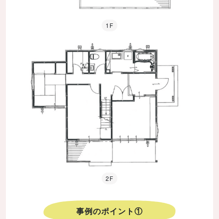
1F
2F
事例のポイント①