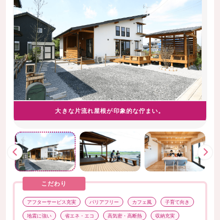
大きな片流れ屋根が印象的な佇まい。
こだわり
アフターサービス充実
バリアフリー
カフェ風
子育て向き
地震に強い
省エネ・エコ
高気密・高断熱
収納充実
前
次