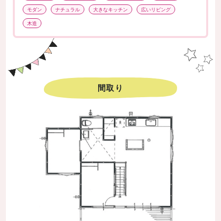
モダン
ナチュラル
大きなキッチン
広いリビング
木造
間取り
へ
へ