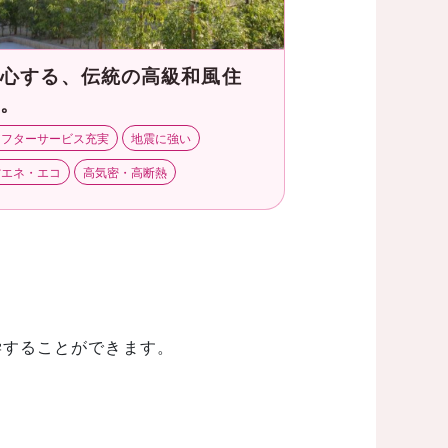
安心する、伝統の高級和風住
宅。
アフターサービス充実
地震に強い
省エネ・エコ
高気密・高断熱
学することができます。