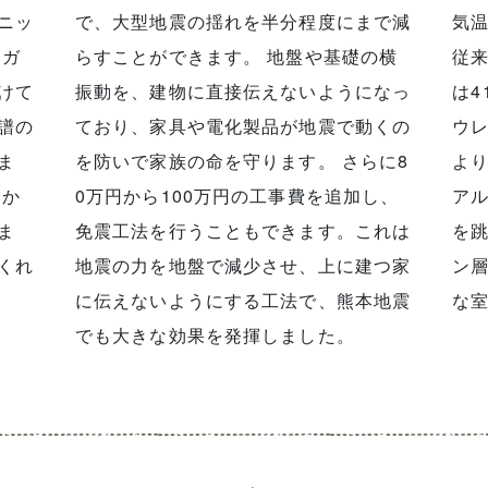
ニッ
で、大型地震の揺れを半分程度にまで減
気温
らすことができます。 地盤や基礎の横
従
けて
振動を、建物に直接伝えないようになっ
は4
譜の
ており、家具や電化製品が地震で動くの
ウレ
ま
を防いで家族の命を守ります。 さらに8
よ
0万円から100万円の工事費を追加し、
ア
ま
免震工法を行うこともできます。これは
を
くれ
地震の力を地盤で減少させ、上に建つ家
ン
に伝えないようにする工法で、熊本地震
な
でも大きな効果を発揮しました。