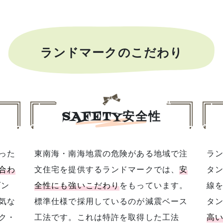
ランドマークのこだわり
SAFETY安全性
った
東南海・南海地震の危険がある地域で注
ラ
合わ
文住宅を提供するランドマークでは、
安
タ
全性にも強いこだわり
をもっています。
線
気な
標準仕様で採用しているのが減震ベース
タ
ク・
工法です。これは特許を取得した工法
高