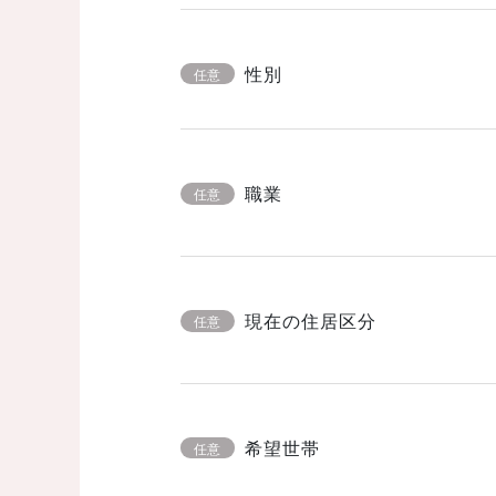
性別
任意
職業
任意
現在の住居区分
任意
希望世帯
任意