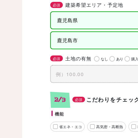
建築希望エリア・予定地
必須
土地の有無
必須
なし
あり
購
こだわりをチェッ
2/3
必須
機能
省エネ・エコ
高気密・高断熱