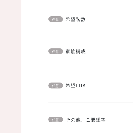
希望階数
任意
家族構成
任意
希望LDK
任意
その他、ご要望等
任意