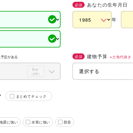
あなたの生年月日
必須
年
建物予算
必須
※土地代抜き
入予定がある
0㎡
（0坪）
ク
まとめてチェック
地震に強い
水害に強い
防音