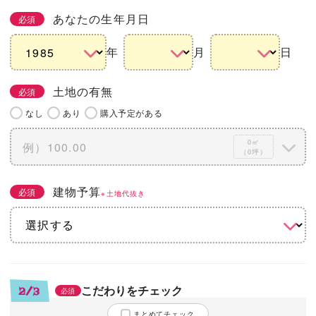
あなたの生年月日
必須
年
月
日
土地の有無
必須
なし
あり
購入予定がある
0㎡
（0坪）
建物予算
必須
※土地代抜き
こだわりをチェック
2/3
必須
まとめてチェック