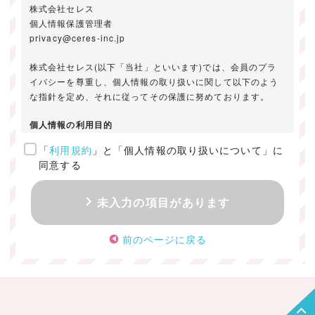
株式会社セレス
個人情報保護管理者
privacy@ceres-inc.jp
株式会社セレス(以下「当社」といいます)では、会員のプラ
イバシーを尊重し、個人情報の取り扱いに関して以下のよう
な指針を定め、それに従ってその保護に努めております。
個人情報の利用目的
「
利用規約
」と「個人情報の取り扱いについて」に
ご提供いただきました個人情報は、以下のためにのみ利用い
同意する
たします。
・お問い合わせに対する回答及び資料送付のご連絡
未入力の項目があります
・当社のお客様向けサービスの提供
・本人確認
前のページに戻る
・サービスの開発・改善のための分析
・サービスに関する広告の効果測定
個人情報の取得・利用・提供・委託
（1）個人情報の取得に際しては、利用目的、取扱い範囲を明