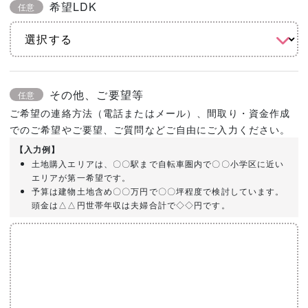
希望LDK
任意
その他、ご要望等
任意
ご希望の連絡方法（電話またはメール）、間取り・資金作成
でのご希望やご要望、ご質問などご自由にご入力ください。
【入力例】
土地購入エリアは、〇〇駅まで自転車圏内で〇〇小学区に近い
エリアが第一希望です。
予算は建物土地含め〇〇万円で〇〇坪程度で検討しています。
頭金は△△円世帯年収は夫婦合計で◇◇円です。