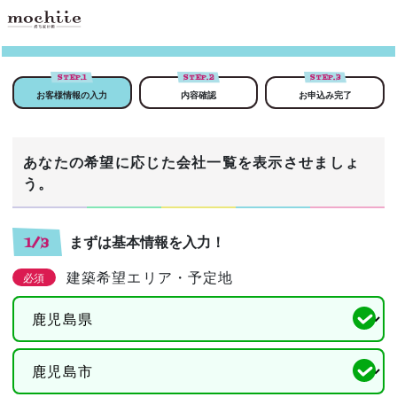
STEP.
1
STEP.
2
STEP.
3
お客様情報の入力
内容確認
お申込み完了
あなたの希望に応じた会社一覧を表示させましょ
う。
まずは基本情報を入力！
1/3
建築希望エリア・予定地
必須