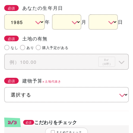
あなたの生年月日
必須
年
月
日
土地の有無
必須
なし
あり
購入予定がある
0㎡
（0坪）
建物予算
必須
※土地代抜き
こだわりをチェック
2/3
必須
まとめてチェック