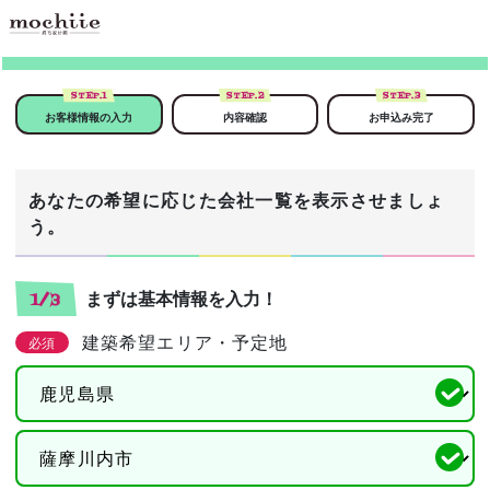
STEP.
1
STEP.
2
STEP.
3
お客様情報の入力
内容確認
お申込み完了
あなたの希望に応じた会社一覧を表示させましょ
う。
まずは基本情報を入力！
1/3
建築希望エリア・予定地
必須