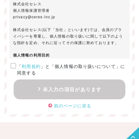
株式会社セレス
個人情報保護管理者
privacy@ceres-inc.jp
株式会社セレス(以下「当社」といいます)では、会員のプラ
イバシーを尊重し、個人情報の取り扱いに関して以下のよう
な指針を定め、それに従ってその保護に努めております。
個人情報の利用目的
「
利用規約
」と「個人情報の取り扱いについて」に
ご提供いただきました個人情報は、以下のためにのみ利用い
同意する
たします。
・お問い合わせに対する回答及び資料送付のご連絡
未入力の項目があります
・当社のお客様向けサービスの提供
・本人確認
前のページに戻る
・サービスの開発・改善のための分析
・サービスに関する広告の効果測定
個人情報の取得・利用・提供・委託
（1）個人情報の取得に際しては、利用目的、取扱い範囲を明