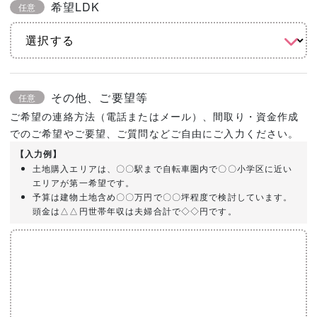
希望LDK
任意
その他、ご要望等
任意
ご希望の連絡方法（電話またはメール）、間取り・資金作成
でのご希望やご要望、ご質問などご自由にご入力ください。
【入力例】
土地購入エリアは、〇〇駅まで自転車圏内で〇〇小学区に近い
エリアが第一希望です。
予算は建物土地含め〇〇万円で〇〇坪程度で検討しています。
頭金は△△円世帯年収は夫婦合計で◇◇円です。