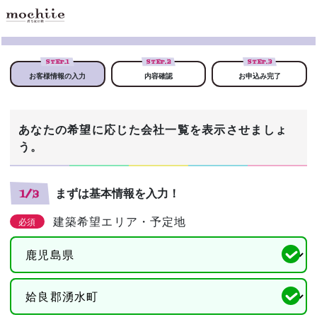
STEP.
1
STEP.
2
STEP.
3
お客様情報の入力
内容確認
お申込み完了
あなたの希望に応じた会社一覧を表示させましょ
う。
まずは基本情報を入力！
1/3
建築希望エリア・予定地
必須