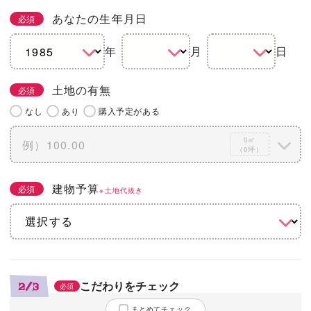
あなたの生年月日
必須
年
月
日
土地の有無
必須
なし
あり
購入予定がある
0㎡
（0坪）
建物予算
必須
※土地代抜き
こだわりをチェック
2/3
必須
まとめてチェック