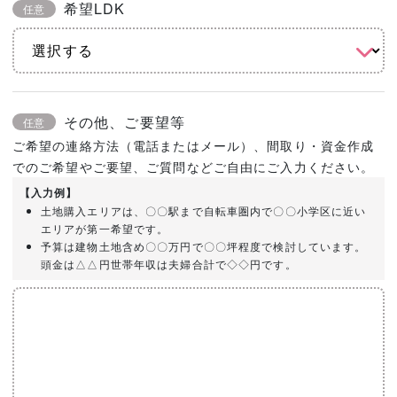
希望LDK
任意
その他、ご要望等
任意
ご希望の連絡方法（電話またはメール）、間取り・資金作成
でのご希望やご要望、ご質問などご自由にご入力ください。
【入力例】
土地購入エリアは、〇〇駅まで自転車圏内で〇〇小学区に近い
エリアが第一希望です。
予算は建物土地含め〇〇万円で〇〇坪程度で検討しています。
頭金は△△円世帯年収は夫婦合計で◇◇円です。