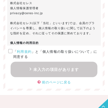
株式会社セレス
個人情報保護管理者
privacy@ceres-inc.jp
株式会社セレス(以下「当社」といいます)では、会員のプラ
イバシーを尊重し、個人情報の取り扱いに関して以下のよう
な指針を定め、それに従ってその保護に努めております。
個人情報の利用目的
「
利用規約
」と「個人情報の取り扱いについて」に
ご提供いただきました個人情報は、以下のためにのみ利用い
同意する
たします。
・お問い合わせに対する回答及び資料送付のご連絡
未入力の項目があります
・当社のお客様向けサービスの提供
・本人確認
前のページに戻る
・サービスの開発・改善のための分析
・サービスに関する広告の効果測定
個人情報の取得・利用・提供・委託
（1）個人情報の取得に際しては、利用目的、取扱い範囲を明