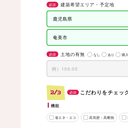
建築希望エリア・予定地
必須
土地の有無
必須
なし
あり
購
こだわりをチェッ
2/3
必須
機能
省エネ・エコ
高気密・高断熱