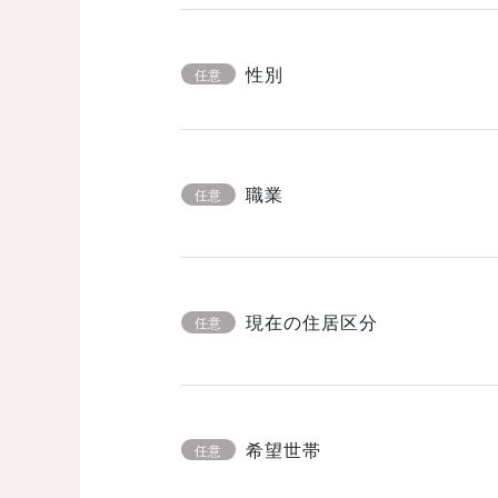
性別
任意
職業
任意
現在の住居区分
任意
希望世帯
任意