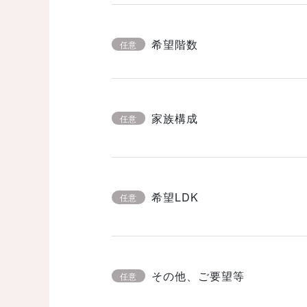
希望階数
任意
家族構成
任意
希望LDK
任意
その他、ご要望等
任意