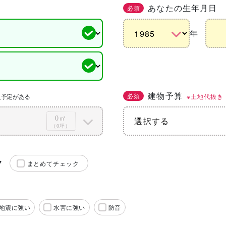
あなたの生年月日
必須
年
建物予算
必須
※土地代抜き
入予定がある
0㎡
（0坪）
ク
まとめてチェック
地震に強い
水害に強い
防音