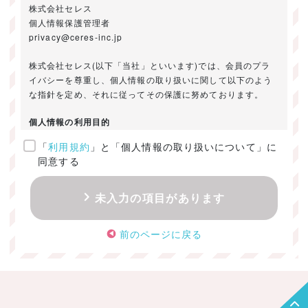
株式会社セレス
個人情報保護管理者
privacy@ceres-inc.jp
株式会社セレス(以下「当社」といいます)では、会員のプラ
イバシーを尊重し、個人情報の取り扱いに関して以下のよう
な指針を定め、それに従ってその保護に努めております。
個人情報の利用目的
「
利用規約
」と「個人情報の取り扱いについて」に
ご提供いただきました個人情報は、以下のためにのみ利用い
同意する
たします。
・お問い合わせに対する回答及び資料送付のご連絡
未入力の項目があります
・当社のお客様向けサービスの提供
・本人確認
前のページに戻る
・サービスの開発・改善のための分析
・サービスに関する広告の効果測定
個人情報の取得・利用・提供・委託
（1）個人情報の取得に際しては、利用目的、取扱い範囲を明