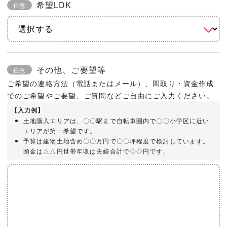
希望LDK
任意
その他、ご要望等
任意
ご希望の連絡方法（電話またはメール）、間取り・資金作成
でのご希望やご要望、ご質問などご自由にご入力ください。
【入力例】
土地購入エリアは、〇〇駅まで自転車圏内で〇〇小学区に近い
エリアが第一希望です。
予算は建物土地含め〇〇万円で〇〇坪程度で検討しています。
頭金は△△円世帯年収は夫婦合計で◇◇円です。