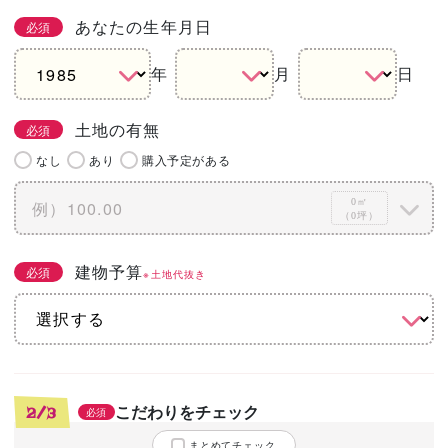
あなたの生年月日
必須
年
月
日
土地の有無
必須
なし
あり
購入予定がある
0㎡
（0坪）
建物予算
必須
※土地代抜き
こだわりをチェック
2/3
必須
まとめてチェック