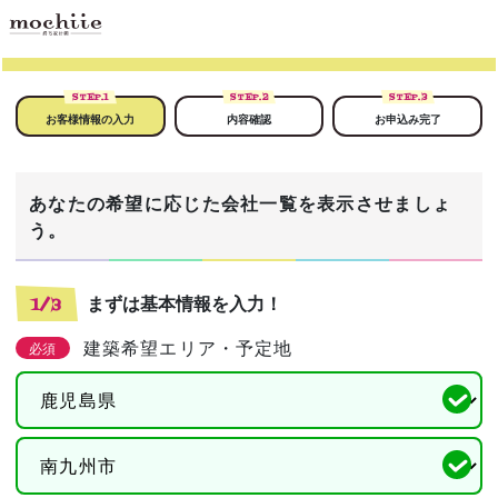
STEP.
1
STEP.
2
STEP.
3
お客様情報の入力
内容確認
お申込み完了
あなたの希望に応じた会社一覧を表示させましょ
う。
まずは基本情報を入力！
1/3
建築希望エリア・予定地
必須