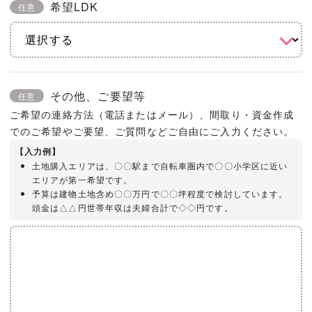
希望LDK
任意
その他、ご要望等
任意
ご希望の連絡方法（電話またはメール）、間取り・資金作成
でのご希望やご要望、ご質問などご自由にご入力ください。
【入力例】
土地購入エリアは、〇〇駅まで自転車圏内で〇〇小学区に近い
エリアが第一希望です。
予算は建物土地含め〇〇万円で〇〇坪程度で検討しています。
頭金は△△円世帯年収は夫婦合計で◇◇円です。