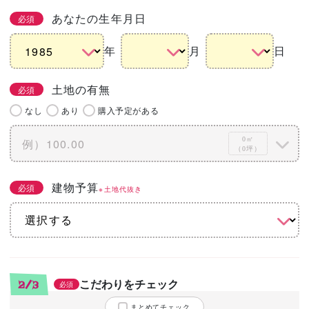
あなたの生年月日
必須
年
月
日
土地の有無
必須
なし
あり
購入予定がある
0㎡
（0坪）
建物予算
必須
※土地代抜き
こだわりをチェック
2/3
必須
まとめてチェック