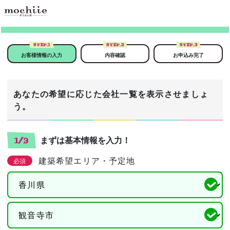
STEP.
1
STEP.
2
STEP.
3
お客様情報の入力
内容確認
お申込み完了
あなたの希望に応じた会社一覧を表示させましょ
う。
まずは基本情報を入力！
1/3
建築希望エリア・予定地
必須