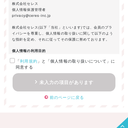
株式会社セレス
個人情報保護管理者
privacy@ceres-inc.jp
株式会社セレス(以下「当社」といいます)では、会員のプラ
イバシーを尊重し、個人情報の取り扱いに関して以下のよう
な指針を定め、それに従ってその保護に努めております。
個人情報の利用目的
「
利用規約
」と「個人情報の取り扱いについて」に
ご提供いただきました個人情報は、以下のためにのみ利用い
同意する
たします。
・お問い合わせに対する回答及び資料送付のご連絡
未入力の項目があります
・当社のお客様向けサービスの提供
・本人確認
前のページに戻る
・サービスの開発・改善のための分析
・サービスに関する広告の効果測定
個人情報の取得・利用・提供・委託
（1）個人情報の取得に際しては、利用目的、取扱い範囲を明