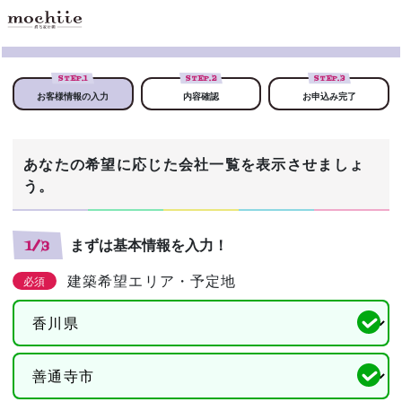
STEP.
1
STEP.
2
STEP.
3
お客様情報の入力
内容確認
お申込み完了
あなたの希望に応じた会社一覧を表示させましょ
う。
まずは基本情報を入力！
1/3
建築希望エリア・予定地
必須