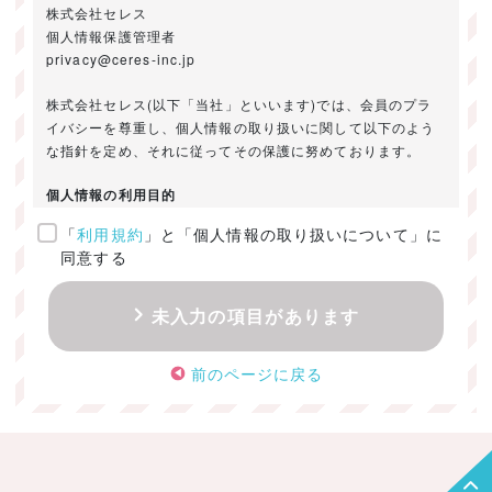
株式会社セレス
個人情報保護管理者
privacy@ceres-inc.jp
株式会社セレス(以下「当社」といいます)では、会員のプラ
イバシーを尊重し、個人情報の取り扱いに関して以下のよう
な指針を定め、それに従ってその保護に努めております。
個人情報の利用目的
「
利用規約
」と「個人情報の取り扱いについて」に
ご提供いただきました個人情報は、以下のためにのみ利用い
同意する
たします。
・お問い合わせに対する回答及び資料送付のご連絡
未入力の項目があります
・当社のお客様向けサービスの提供
・本人確認
前のページに戻る
・サービスの開発・改善のための分析
・サービスに関する広告の効果測定
個人情報の取得・利用・提供・委託
（1）個人情報の取得に際しては、利用目的、取扱い範囲を明