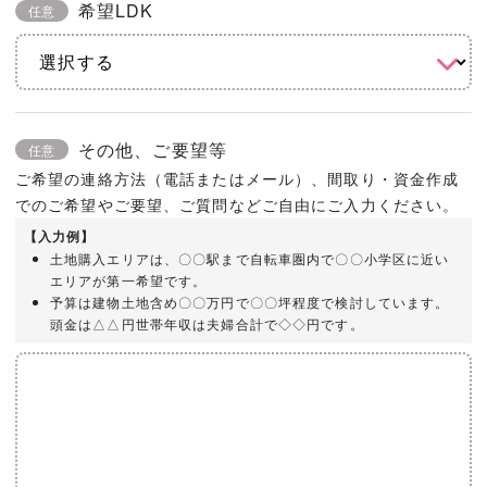
希望LDK
任意
その他、ご要望等
任意
ご希望の連絡方法（電話またはメール）、間取り・資金作成
でのご希望やご要望、ご質問などご自由にご入力ください。
【入力例】
土地購入エリアは、〇〇駅まで自転車圏内で〇〇小学区に近い
エリアが第一希望です。
予算は建物土地含め〇〇万円で〇〇坪程度で検討しています。
頭金は△△円世帯年収は夫婦合計で◇◇円です。