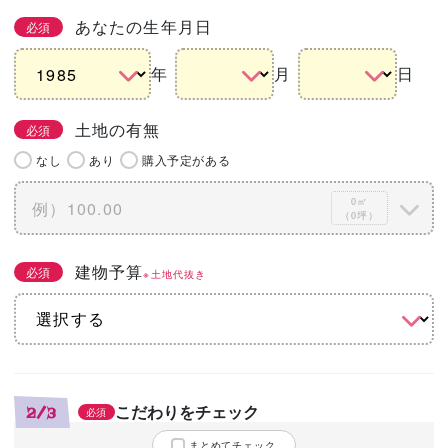
あなたの生年月日
必須
年
月
日
土地の有無
必須
なし
あり
購入予定がある
0㎡
（0坪）
建物予算
必須
※土地代抜き
こだわりをチェック
2/3
必須
まとめてチェック