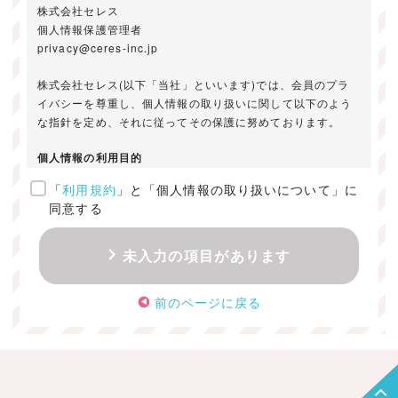
株式会社セレス
個人情報保護管理者
privacy@ceres-inc.jp
株式会社セレス(以下「当社」といいます)では、会員のプラ
イバシーを尊重し、個人情報の取り扱いに関して以下のよう
な指針を定め、それに従ってその保護に努めております。
個人情報の利用目的
「
利用規約
」と「個人情報の取り扱いについて」に
ご提供いただきました個人情報は、以下のためにのみ利用い
同意する
たします。
・お問い合わせに対する回答及び資料送付のご連絡
未入力の項目があります
・当社のお客様向けサービスの提供
・本人確認
前のページに戻る
・サービスの開発・改善のための分析
・サービスに関する広告の効果測定
個人情報の取得・利用・提供・委託
（1）個人情報の取得に際しては、利用目的、取扱い範囲を明