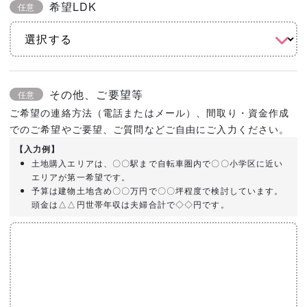
希望LDK
任意
その他、ご要望等
任意
ご希望の連絡方法（電話またはメール）、間取り・資金作成
でのご希望やご要望、ご質問などご自由にご入力ください。
【入力例】
土地購入エリアは、〇〇駅まで自転車圏内で〇〇小学区に近い
エリアが第一希望です。
予算は建物土地含め〇〇万円で〇〇坪程度で検討しています。
頭金は△△円世帯年収は夫婦合計で◇◇円です。