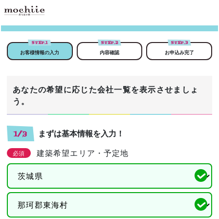
STEP.
1
STEP.
2
STEP.
3
お客様情報の入力
内容確認
お申込み完了
あなたの希望に応じた会社一覧を表示させましょ
う。
まずは基本情報を入力！
1/3
建築希望エリア・予定地
必須