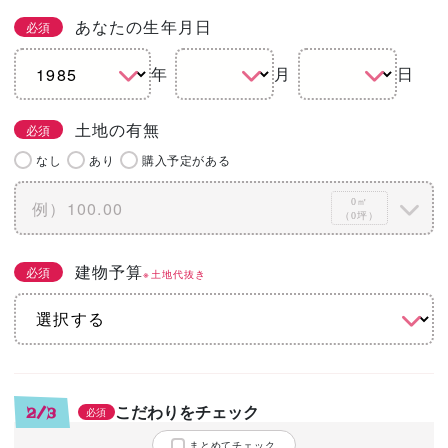
あなたの生年月日
必須
年
月
日
土地の有無
必須
なし
あり
購入予定がある
0㎡
（0坪）
建物予算
必須
※土地代抜き
こだわりをチェック
2/3
必須
まとめてチェック