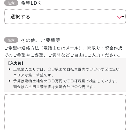
希望LDK
任意
その他、ご要望等
任意
ご希望の連絡方法（電話またはメール）、間取り・資金作成
でのご希望やご要望、ご質問などご自由にご入力ください。
【入力例】
土地購入エリアは、〇〇駅まで自転車圏内で〇〇小学区に近い
エリアが第一希望です。
予算は建物土地含め〇〇万円で〇〇坪程度で検討しています。
頭金は△△円世帯年収は夫婦合計で◇◇円です。