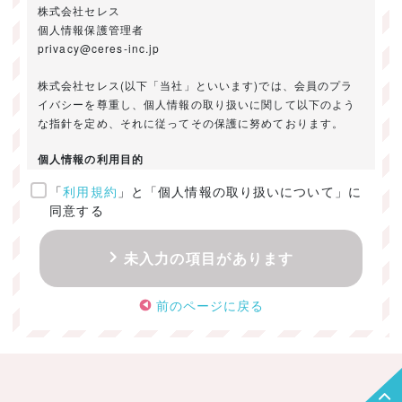
株式会社セレス
個人情報保護管理者
privacy@ceres-inc.jp
株式会社セレス(以下「当社」といいます)では、会員のプラ
イバシーを尊重し、個人情報の取り扱いに関して以下のよう
な指針を定め、それに従ってその保護に努めております。
個人情報の利用目的
「
利用規約
」と「個人情報の取り扱いについて」に
ご提供いただきました個人情報は、以下のためにのみ利用い
同意する
たします。
・お問い合わせに対する回答及び資料送付のご連絡
未入力の項目があります
・当社のお客様向けサービスの提供
・本人確認
前のページに戻る
・サービスの開発・改善のための分析
・サービスに関する広告の効果測定
個人情報の取得・利用・提供・委託
（1）個人情報の取得に際しては、利用目的、取扱い範囲を明