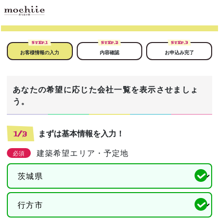
STEP.
1
STEP.
2
STEP.
3
お客様情報の入力
内容確認
お申込み完了
あなたの希望に応じた会社一覧を表示させましょ
う。
まずは基本情報を入力！
1/3
建築希望エリア・予定地
必須