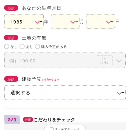
あなたの生年月日
必須
年
月
日
土地の有無
必須
なし
あり
購入予定がある
0㎡
（0坪）
建物予算
必須
※土地代抜き
こだわりをチェック
2/3
必須
まとめてチェック