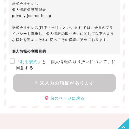
株式会社セレス
個人情報保護管理者
privacy@ceres-inc.jp
株式会社セレス(以下「当社」といいます)では、会員のプラ
イバシーを尊重し、個人情報の取り扱いに関して以下のよう
な指針を定め、それに従ってその保護に努めております。
個人情報の利用目的
「
利用規約
」と「個人情報の取り扱いについて」に
ご提供いただきました個人情報は、以下のためにのみ利用い
同意する
たします。
・お問い合わせに対する回答及び資料送付のご連絡
未入力の項目があります
・当社のお客様向けサービスの提供
・本人確認
前のページに戻る
・サービスの開発・改善のための分析
・サービスに関する広告の効果測定
個人情報の取得・利用・提供・委託
（1）個人情報の取得に際しては、利用目的、取扱い範囲を明