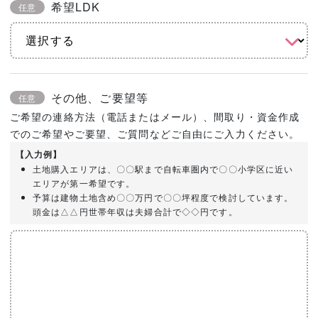
希望LDK
任意
その他、ご要望等
任意
ご希望の連絡方法（電話またはメール）、間取り・資金作成
でのご希望やご要望、ご質問などご自由にご入力ください。
【入力例】
土地購入エリアは、〇〇駅まで自転車圏内で〇〇小学区に近い
エリアが第一希望です。
予算は建物土地含め〇〇万円で〇〇坪程度で検討しています。
頭金は△△円世帯年収は夫婦合計で◇◇円です。