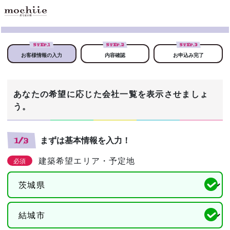
STEP.
1
STEP.
2
STEP.
3
お客様情報の入力
内容確認
お申込み完了
あなたの希望に応じた会社一覧を表示させましょ
う。
まずは基本情報を入力！
1/3
建築希望エリア・予定地
必須