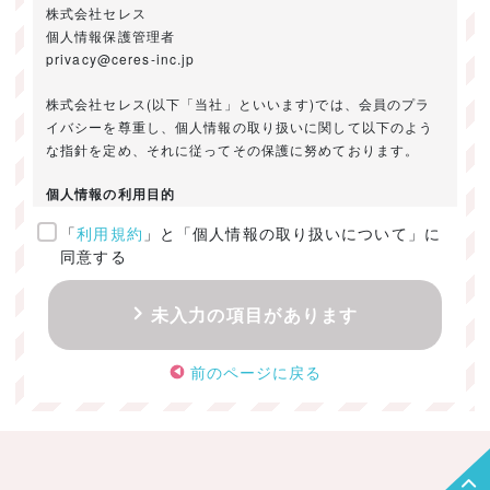
株式会社セレス
個人情報保護管理者
privacy@ceres-inc.jp
株式会社セレス(以下「当社」といいます)では、会員のプラ
イバシーを尊重し、個人情報の取り扱いに関して以下のよう
な指針を定め、それに従ってその保護に努めております。
個人情報の利用目的
「
利用規約
」と「個人情報の取り扱いについて」に
ご提供いただきました個人情報は、以下のためにのみ利用い
同意する
たします。
・お問い合わせに対する回答及び資料送付のご連絡
未入力の項目があります
・当社のお客様向けサービスの提供
・本人確認
前のページに戻る
・サービスの開発・改善のための分析
・サービスに関する広告の効果測定
個人情報の取得・利用・提供・委託
（1）個人情報の取得に際しては、利用目的、取扱い範囲を明