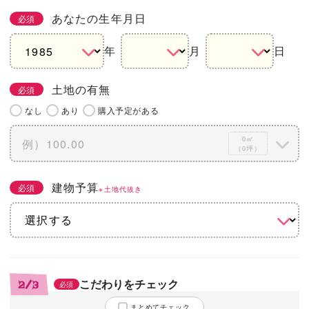
あなたの生年月日
必須
年
月
日
土地の有無
必須
なし
あり
購入予定がある
0㎡
（0坪）
建物予算
必須
※土地代抜き
こだわりをチェック
2/3
必須
まとめてチェック