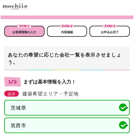
STEP.
1
STEP.
2
STEP.
3
お客様情報の入力
内容確認
お申込み完了
あなたの希望に応じた会社一覧を表示させましょ
う。
まずは基本情報を入力！
1/3
建築希望エリア・予定地
必須