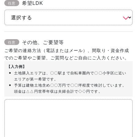
希望LDK
任意
その他、ご要望等
任意
ご希望の連絡方法（電話またはメール）、間取り・資金作成
でのご希望やご要望、ご質問などご自由にご入力ください。
【入力例】
土地購入エリアは、〇〇駅まで自転車圏内で〇〇小学区に近い
エリアが第一希望です。
予算は建物土地含め〇〇万円で〇〇坪程度で検討しています。
頭金は△△円世帯年収は夫婦合計で◇◇円です。