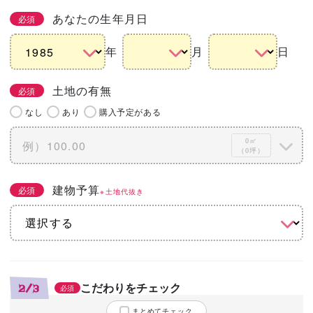
あなたの生年月日
必須
年
月
日
土地の有無
必須
なし
あり
購入予定がある
0㎡
（0坪）
建物予算
必須
※土地代抜き
こだわりをチェック
2/3
必須
まとめてチェック