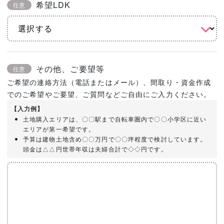
希望LDK
任意
その他、ご要望等
任意
ご希望の連絡方法（電話またはメール）、間取り・資金作成
でのご希望やご要望、ご質問などご自由にご入力ください。
【入力例】
土地購入エリアは、〇〇駅まで自転車圏内で〇〇小学区に近い
エリアが第一希望です。
予算は建物土地含め〇〇万円で〇〇坪程度で検討しています。
頭金は△△円世帯年収は夫婦合計で◇◇円です。