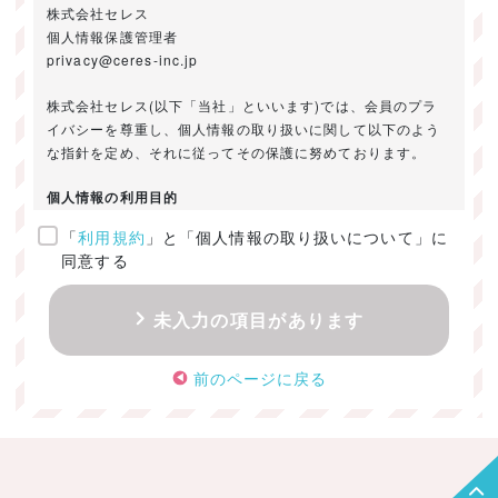
株式会社セレス
個人情報保護管理者
privacy@ceres-inc.jp
株式会社セレス(以下「当社」といいます)では、会員のプラ
イバシーを尊重し、個人情報の取り扱いに関して以下のよう
な指針を定め、それに従ってその保護に努めております。
個人情報の利用目的
「
利用規約
」と「個人情報の取り扱いについて」に
ご提供いただきました個人情報は、以下のためにのみ利用い
同意する
たします。
・お問い合わせに対する回答及び資料送付のご連絡
未入力の項目があります
・当社のお客様向けサービスの提供
・本人確認
前のページに戻る
・サービスの開発・改善のための分析
・サービスに関する広告の効果測定
個人情報の取得・利用・提供・委託
（1）個人情報の取得に際しては、利用目的、取扱い範囲を明