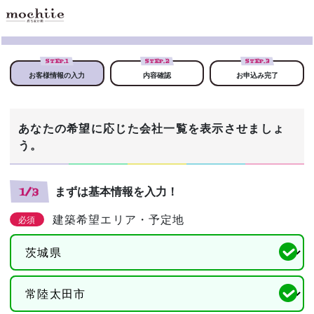
STEP.
1
STEP.
2
STEP.
3
お客様情報の入力
内容確認
お申込み完了
あなたの希望に応じた会社一覧を表示させましょ
う。
まずは基本情報を入力！
1/3
建築希望エリア・予定地
必須