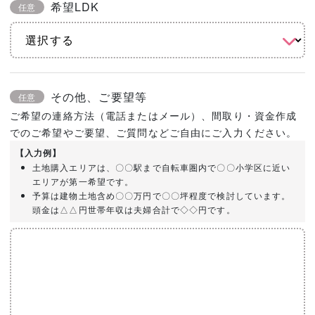
希望LDK
任意
その他、ご要望等
任意
ご希望の連絡方法（電話またはメール）、間取り・資金作成
でのご希望やご要望、ご質問などご自由にご入力ください。
【入力例】
土地購入エリアは、〇〇駅まで自転車圏内で〇〇小学区に近い
エリアが第一希望です。
予算は建物土地含め〇〇万円で〇〇坪程度で検討しています。
頭金は△△円世帯年収は夫婦合計で◇◇円です。