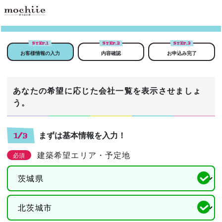
STEP.
1
STEP.
2
STEP.
3
お客様情報の入力
内容確認
お申込み完了
あなたの希望に応じた会社一覧を表示させましょ
う。
まずは基本情報を入力！
1/3
建築希望エリア・予定地
必須