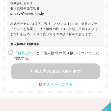
株式会社セレス
個人情報保護管理者
privacy@ceres-inc.jp
株式会社セレス(以下「当社」といいます)では、会員のプラ
イバシーを尊重し、個人情報の取り扱いに関して以下のよう
な指針を定め、それに従ってその保護に努めております。
個人情報の利用目的
「
利用規約
」と「個人情報の取り扱いについて」に
ご提供いただきました個人情報は、以下のためにのみ利用い
同意する
たします。
・お問い合わせに対する回答及び資料送付のご連絡
未入力の項目があります
・当社のお客様向けサービスの提供
・本人確認
前のページに戻る
・サービスの開発・改善のための分析
・サービスに関する広告の効果測定
個人情報の取得・利用・提供・委託
（1）個人情報の取得に際しては、利用目的、取扱い範囲を明