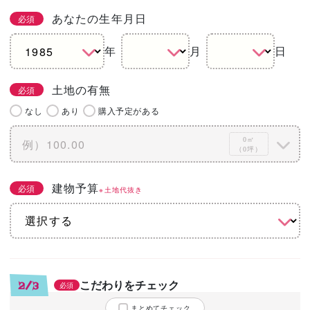
あなたの生年月日
必須
年
月
日
土地の有無
必須
なし
あり
購入予定がある
0㎡
（0坪）
建物予算
必須
※土地代抜き
こだわりをチェック
2/3
必須
まとめてチェック