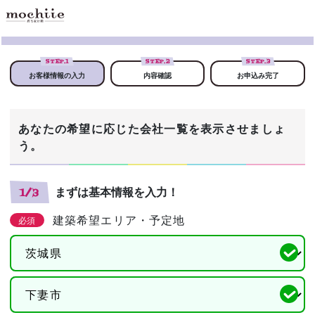
STEP.
1
STEP.
2
STEP.
3
お客様情報の入力
内容確認
お申込み完了
あなたの希望に応じた会社一覧を表示させましょ
う。
まずは基本情報を入力！
1/3
建築希望エリア・予定地
必須