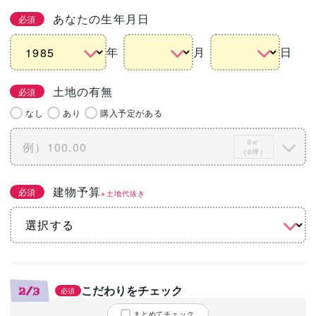
あなたの生年月日
必須
年
月
日
土地の有無
必須
なし
あり
購入予定がある
0㎡
（0坪）
建物予算
必須
※土地代抜き
こだわりをチェック
2/3
必須
まとめてチェック