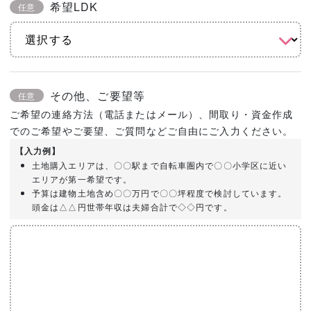
希望LDK
任意
その他、ご要望等
任意
ご希望の連絡方法（電話またはメール）、間取り・資金作成
でのご希望やご要望、ご質問などご自由にご入力ください。
【入力例】
土地購入エリアは、〇〇駅まで自転車圏内で〇〇小学区に近い
エリアが第一希望です。
予算は建物土地含め〇〇万円で〇〇坪程度で検討しています。
頭金は△△円世帯年収は夫婦合計で◇◇円です。