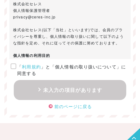
株式会社セレス
個人情報保護管理者
privacy@ceres-inc.jp
株式会社セレス(以下「当社」といいます)では、会員のプラ
イバシーを尊重し、個人情報の取り扱いに関して以下のよう
な指針を定め、それに従ってその保護に努めております。
個人情報の利用目的
「
利用規約
」と「個人情報の取り扱いについて」に
ご提供いただきました個人情報は、以下のためにのみ利用い
同意する
たします。
・お問い合わせに対する回答及び資料送付のご連絡
未入力の項目があります
・当社のお客様向けサービスの提供
・本人確認
前のページに戻る
・サービスの開発・改善のための分析
・サービスに関する広告の効果測定
個人情報の取得・利用・提供・委託
（1）個人情報の取得に際しては、利用目的、取扱い範囲を明