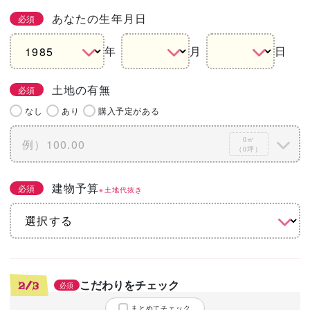
あなたの生年月日
必須
年
月
日
土地の有無
必須
なし
あり
購入予定がある
0㎡
（0坪）
建物予算
必須
※土地代抜き
こだわりをチェック
2/3
必須
まとめてチェック