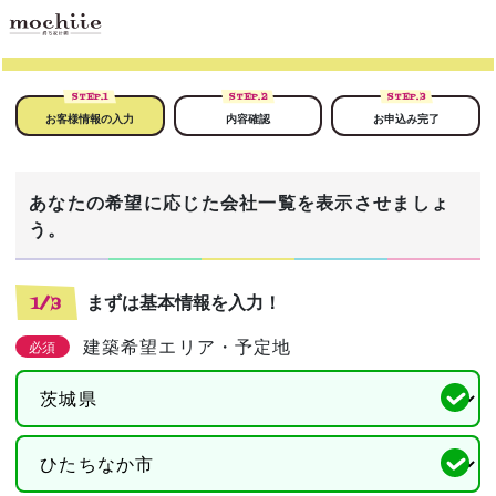
STEP.
1
STEP.
2
STEP.
3
お客様情報の入力
内容確認
お申込み完了
あなたの希望に応じた会社一覧を表示させましょ
う。
まずは基本情報を入力！
1/3
建築希望エリア・予定地
必須