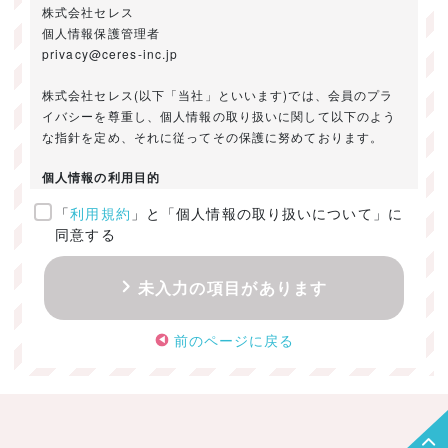
株式会社セレス
個人情報保護管理者
privacy@ceres-inc.jp
株式会社セレス(以下「当社」といいます)では、会員のプラ
イバシーを尊重し、個人情報の取り扱いに関して以下のよう
な指針を定め、それに従ってその保護に努めております。
個人情報の利用目的
「
利用規約
」と「個人情報の取り扱いについて」に
ご提供いただきました個人情報は、以下のためにのみ利用い
同意する
たします。
・お問い合わせに対する回答及び資料送付のご連絡
未入力の項目があります
・当社のお客様向けサービスの提供
・本人確認
前のページに戻る
・サービスの開発・改善のための分析
・サービスに関する広告の効果測定
個人情報の取得・利用・提供・委託
（1）個人情報の取得に際しては、利用目的、取扱い範囲を明