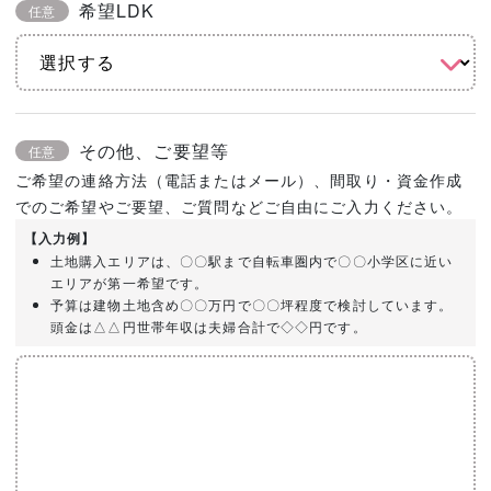
希望LDK
任意
その他、ご要望等
任意
ご希望の連絡方法（電話またはメール）、間取り・資金作成
でのご希望やご要望、ご質問などご自由にご入力ください。
【入力例】
土地購入エリアは、〇〇駅まで自転車圏内で〇〇小学区に近い
エリアが第一希望です。
予算は建物土地含め〇〇万円で〇〇坪程度で検討しています。
頭金は△△円世帯年収は夫婦合計で◇◇円です。