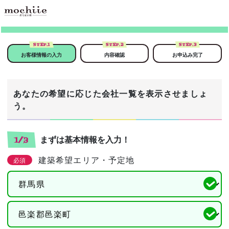
STEP.
1
STEP.
2
STEP.
3
お客様情報の入力
内容確認
お申込み完了
あなたの希望に応じた会社一覧を表示させましょ
う。
まずは基本情報を入力！
1/3
建築希望エリア・予定地
必須