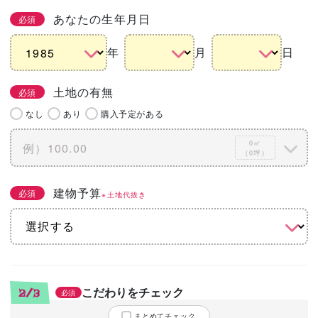
あなたの生年月日
必須
年
月
日
土地の有無
必須
なし
あり
購入予定がある
0㎡
（0坪）
建物予算
必須
※土地代抜き
こだわりをチェック
2/3
必須
まとめてチェック