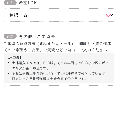
希望LDK
任意
その他、ご要望等
任意
ご希望の連絡方法（電話またはメール）、間取り・資金作成
でのご希望やご要望、ご質問などご自由にご入力ください。
【入力例】
土地購入エリアは、〇〇駅まで自転車圏内で〇〇小学区に近い
エリアが第一希望です。
予算は建物土地含め〇〇万円で〇〇坪程度で検討しています。
頭金は△△円世帯年収は夫婦合計で◇◇円です。