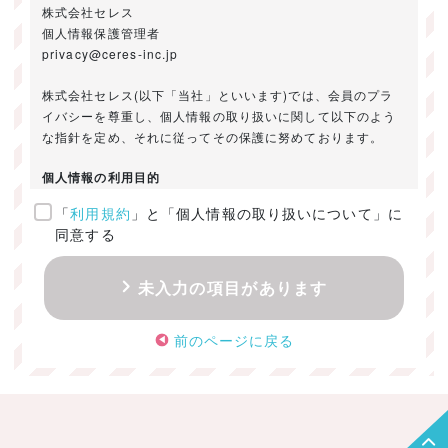
株式会社セレス
個人情報保護管理者
privacy@ceres-inc.jp
株式会社セレス(以下「当社」といいます)では、会員のプラ
イバシーを尊重し、個人情報の取り扱いに関して以下のよう
な指針を定め、それに従ってその保護に努めております。
個人情報の利用目的
「
利用規約
」と「個人情報の取り扱いについて」に
ご提供いただきました個人情報は、以下のためにのみ利用い
同意する
たします。
・お問い合わせに対する回答及び資料送付のご連絡
未入力の項目があります
・当社のお客様向けサービスの提供
・本人確認
前のページに戻る
・サービスの開発・改善のための分析
・サービスに関する広告の効果測定
個人情報の取得・利用・提供・委託
（1）個人情報の取得に際しては、利用目的、取扱い範囲を明