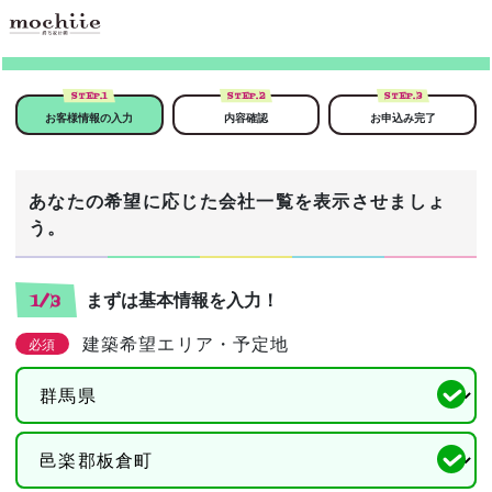
STEP.
1
STEP.
2
STEP.
3
お客様情報の入力
内容確認
お申込み完了
あなたの希望に応じた会社一覧を表示させましょ
う。
まずは基本情報を入力！
1/3
建築希望エリア・予定地
必須