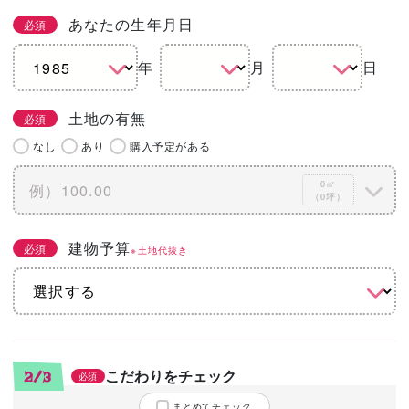
あなたの生年月日
必須
年
月
日
土地の有無
必須
なし
あり
購入予定がある
0㎡
（0坪）
建物予算
必須
※土地代抜き
こだわりをチェック
2/3
必須
まとめてチェック