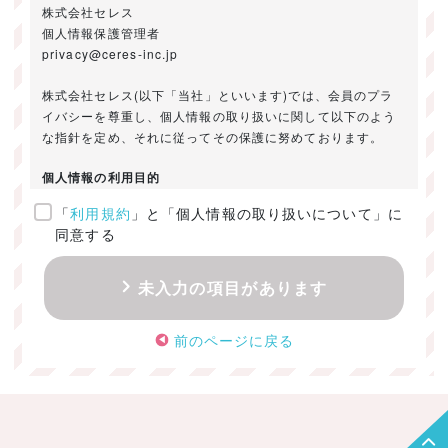
株式会社セレス
個人情報保護管理者
privacy@ceres-inc.jp
株式会社セレス(以下「当社」といいます)では、会員のプラ
イバシーを尊重し、個人情報の取り扱いに関して以下のよう
な指針を定め、それに従ってその保護に努めております。
個人情報の利用目的
「
利用規約
」と「個人情報の取り扱いについて」に
ご提供いただきました個人情報は、以下のためにのみ利用い
同意する
たします。
・お問い合わせに対する回答及び資料送付のご連絡
未入力の項目があります
・当社のお客様向けサービスの提供
・本人確認
前のページに戻る
・サービスの開発・改善のための分析
・サービスに関する広告の効果測定
個人情報の取得・利用・提供・委託
（1）個人情報の取得に際しては、利用目的、取扱い範囲を明