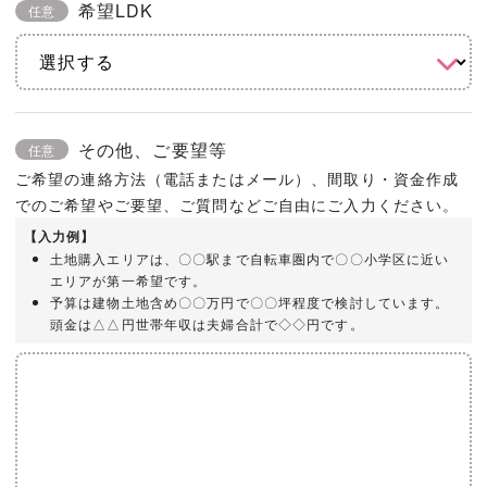
希望LDK
任意
その他、ご要望等
任意
ご希望の連絡方法（電話またはメール）、間取り・資金作成
でのご希望やご要望、ご質問などご自由にご入力ください。
【入力例】
土地購入エリアは、〇〇駅まで自転車圏内で〇〇小学区に近い
エリアが第一希望です。
予算は建物土地含め〇〇万円で〇〇坪程度で検討しています。
頭金は△△円世帯年収は夫婦合計で◇◇円です。