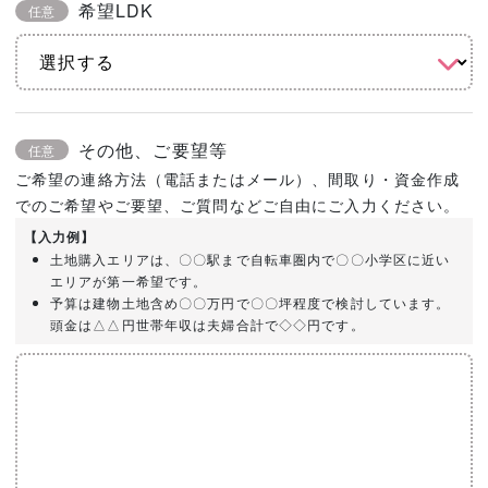
希望LDK
任意
その他、ご要望等
任意
ご希望の連絡方法（電話またはメール）、間取り・資金作成
でのご希望やご要望、ご質問などご自由にご入力ください。
【入力例】
土地購入エリアは、〇〇駅まで自転車圏内で〇〇小学区に近い
エリアが第一希望です。
予算は建物土地含め〇〇万円で〇〇坪程度で検討しています。
頭金は△△円世帯年収は夫婦合計で◇◇円です。