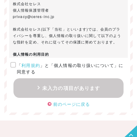
株式会社セレス
個人情報保護管理者
privacy@ceres-inc.jp
株式会社セレス(以下「当社」といいます)では、会員のプラ
イバシーを尊重し、個人情報の取り扱いに関して以下のよう
な指針を定め、それに従ってその保護に努めております。
個人情報の利用目的
「
利用規約
」と「個人情報の取り扱いについて」に
ご提供いただきました個人情報は、以下のためにのみ利用い
同意する
たします。
・お問い合わせに対する回答及び資料送付のご連絡
未入力の項目があります
・当社のお客様向けサービスの提供
・本人確認
前のページに戻る
・サービスの開発・改善のための分析
・サービスに関する広告の効果測定
個人情報の取得・利用・提供・委託
（1）個人情報の取得に際しては、利用目的、取扱い範囲を明