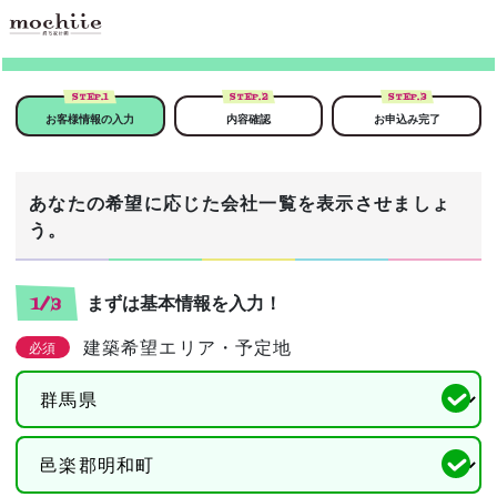
STEP.
1
STEP.
2
STEP.
3
お客様情報の入力
内容確認
お申込み完了
あなたの希望に応じた会社一覧を表示させましょ
う。
まずは基本情報を入力！
1/3
建築希望エリア・予定地
必須