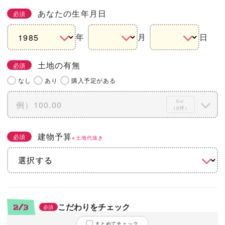
あなたの生年月日
必須
年
月
日
土地の有無
必須
なし
あり
購入予定がある
0㎡
（0坪）
建物予算
必須
※土地代抜き
こだわりをチェック
2/3
必須
まとめてチェック