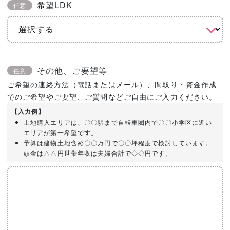
希望LDK
任意
その他、ご要望等
任意
ご希望の連絡方法（電話またはメール）、間取り・資金作成
でのご希望やご要望、ご質問などご自由にご入力ください。
【入力例】
土地購入エリアは、〇〇駅まで自転車圏内で〇〇小学区に近い
エリアが第一希望です。
予算は建物土地含め〇〇万円で〇〇坪程度で検討しています。
頭金は△△円世帯年収は夫婦合計で◇◇円です。