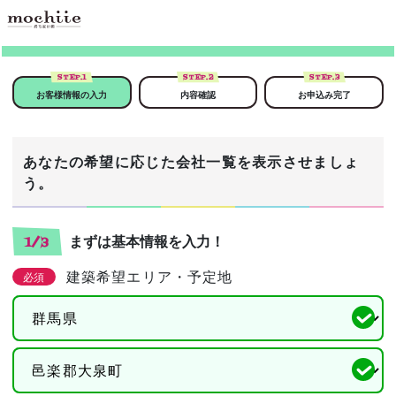
STEP.
1
STEP.
2
STEP.
3
お客様情報の入力
内容確認
お申込み完了
あなたの希望に応じた会社一覧を表示させましょ
う。
まずは基本情報を入力！
1/3
建築希望エリア・予定地
必須