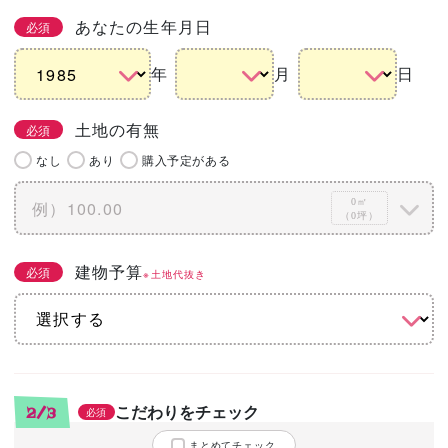
あなたの生年月日
必須
年
月
日
土地の有無
必須
なし
あり
購入予定がある
0㎡
（0坪）
建物予算
必須
※土地代抜き
こだわりをチェック
2/3
必須
まとめてチェック