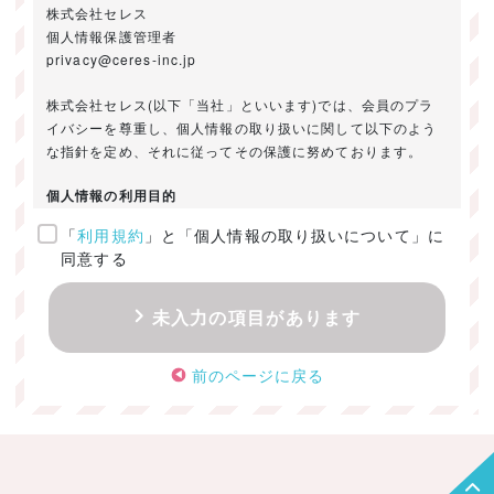
株式会社セレス
個人情報保護管理者
privacy@ceres-inc.jp
株式会社セレス(以下「当社」といいます)では、会員のプラ
イバシーを尊重し、個人情報の取り扱いに関して以下のよう
な指針を定め、それに従ってその保護に努めております。
個人情報の利用目的
「
利用規約
」と「個人情報の取り扱いについて」に
ご提供いただきました個人情報は、以下のためにのみ利用い
同意する
たします。
・お問い合わせに対する回答及び資料送付のご連絡
未入力の項目があります
・当社のお客様向けサービスの提供
・本人確認
前のページに戻る
・サービスの開発・改善のための分析
・サービスに関する広告の効果測定
個人情報の取得・利用・提供・委託
（1）個人情報の取得に際しては、利用目的、取扱い範囲を明