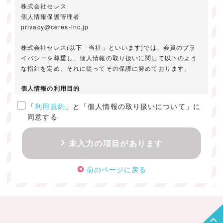
株式会社セレス
個人情報保護管理者
privacy@ceres-inc.jp
株式会社セレス(以下「当社」といいます)では、会員のプラ
イバシーを尊重し、個人情報の取り扱いに関して以下のよう
な指針を定め、それに従ってその保護に努めております。
個人情報の利用目的
「
利用規約
」と「個人情報の取り扱いについて」に
ご提供いただきました個人情報は、以下のためにのみ利用い
同意する
たします。
・お問い合わせに対する回答及び資料送付のご連絡
未入力の項目があります
・当社のお客様向けサービスの提供
・本人確認
前のページに戻る
・サービスの開発・改善のための分析
・サービスに関する広告の効果測定
個人情報の取得・利用・提供・委託
（1）個人情報の取得に際しては、利用目的、取扱い範囲を明