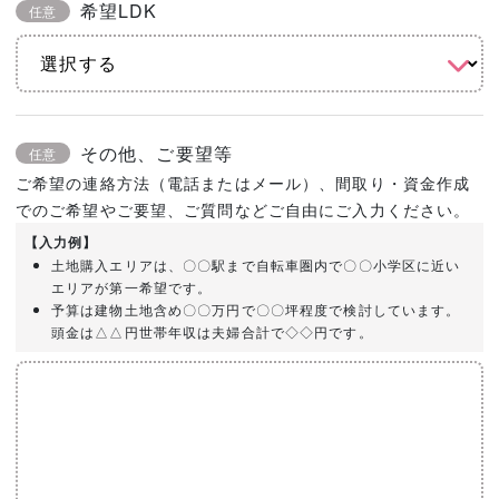
希望LDK
任意
その他、ご要望等
任意
ご希望の連絡方法（電話またはメール）、間取り・資金作成
でのご希望やご要望、ご質問などご自由にご入力ください。
【入力例】
土地購入エリアは、〇〇駅まで自転車圏内で〇〇小学区に近い
エリアが第一希望です。
予算は建物土地含め〇〇万円で〇〇坪程度で検討しています。
頭金は△△円世帯年収は夫婦合計で◇◇円です。