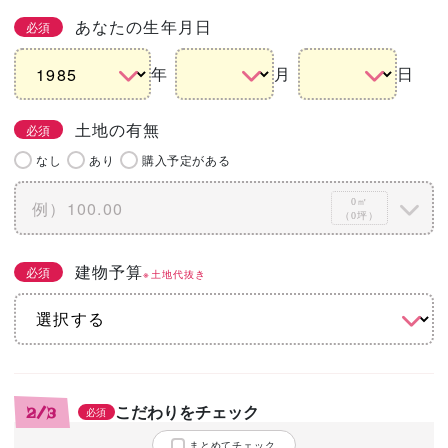
あなたの生年月日
必須
年
月
日
土地の有無
必須
なし
あり
購入予定がある
0㎡
（0坪）
建物予算
必須
※土地代抜き
こだわりをチェック
2/3
必須
まとめてチェック