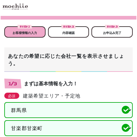
STEP.
1
STEP.
2
STEP.
3
お客様情報の入力
内容確認
お申込み完了
あなたの希望に応じた会社一覧を表示させましょ
う。
まずは基本情報を入力！
1/3
建築希望エリア・予定地
必須