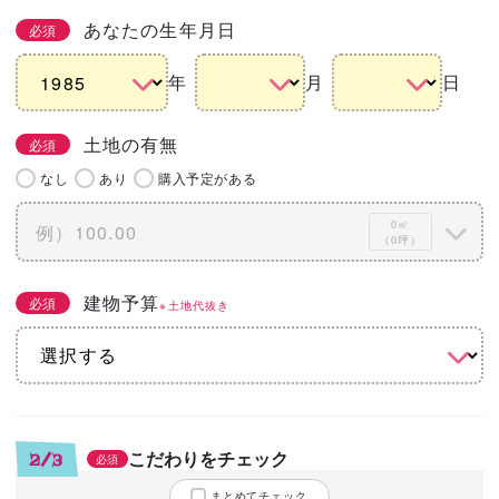
あなたの生年月日
必須
年
月
日
土地の有無
必須
なし
あり
購入予定がある
0㎡
（0坪）
建物予算
必須
※土地代抜き
こだわりをチェック
2/3
必須
まとめてチェック