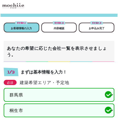
STEP.
1
STEP.
2
STEP.
3
お客様情報の入力
内容確認
お申込み完了
あなたの希望に応じた会社一覧を表示させましょ
う。
まずは基本情報を入力！
1/3
建築希望エリア・予定地
必須