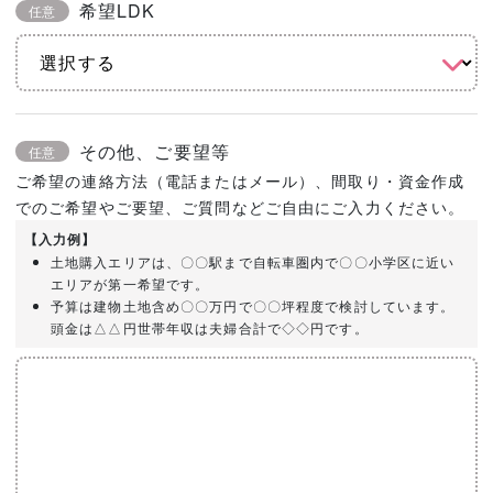
希望LDK
任意
その他、ご要望等
任意
ご希望の連絡方法（電話またはメール）、間取り・資金作成
でのご希望やご要望、ご質問などご自由にご入力ください。
【入力例】
土地購入エリアは、〇〇駅まで自転車圏内で〇〇小学区に近い
エリアが第一希望です。
予算は建物土地含め〇〇万円で〇〇坪程度で検討しています。
頭金は△△円世帯年収は夫婦合計で◇◇円です。