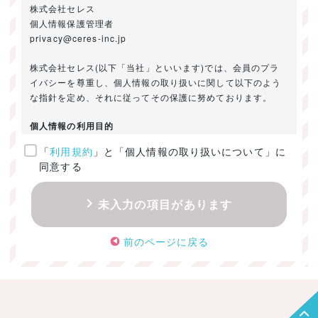
株式会社セレス
個人情報保護管理者
privacy@ceres-inc.jp
株式会社セレス(以下「当社」といいます)では、会員のプラ
イバシーを尊重し、個人情報の取り扱いに関して以下のよう
な指針を定め、それに従ってその保護に努めております。
個人情報の利用目的
「
利用規約
」と「個人情報の取り扱いについて」に
ご提供いただきました個人情報は、以下のためにのみ利用い
同意する
たします。
・お問い合わせに対する回答及び資料送付のご連絡
未入力の項目があります
・当社のお客様向けサービスの提供
・本人確認
前のページに戻る
・サービスの開発・改善のための分析
・サービスに関する広告の効果測定
個人情報の取得・利用・提供・委託
（1）個人情報の取得に際しては、利用目的、取扱い範囲を明