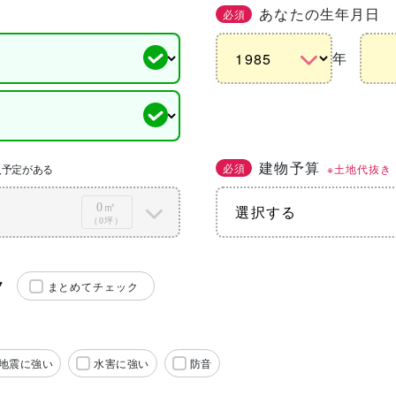
あなたの生年月日
必須
年
建物予算
必須
※土地代抜き
入予定がある
0㎡
（0坪）
ク
まとめてチェック
地震に強い
水害に強い
防音