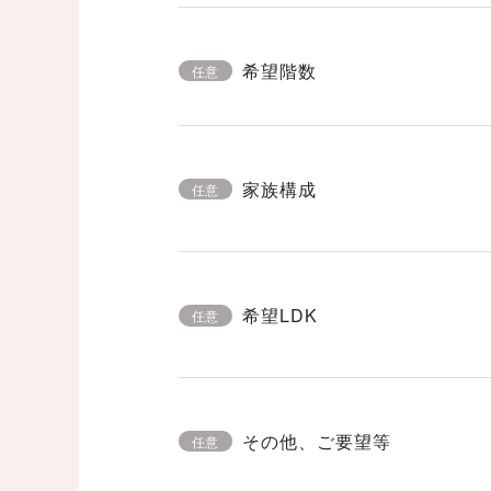
希望階数
任意
家族構成
任意
希望LDK
任意
その他、ご要望等
任意