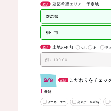
建築希望エリア・予定地
必須
土地の有無
必須
なし
あり
購
こだわりをチェッ
2/3
必須
機能
省エネ・エコ
高気密・高断熱