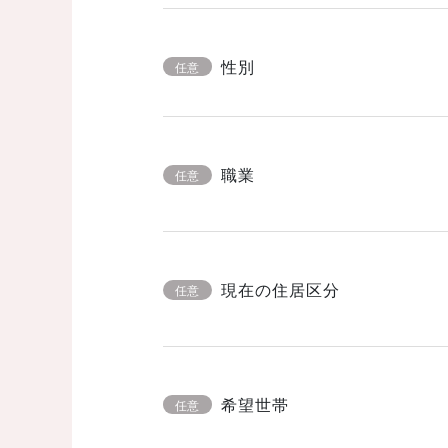
性別
任意
職業
任意
現在の住居区分
任意
希望世帯
任意