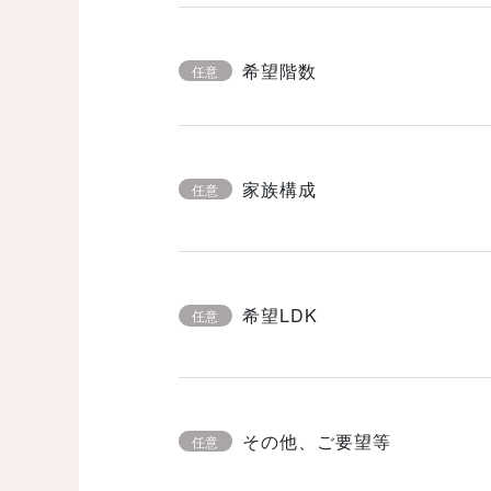
希望階数
任意
家族構成
任意
希望LDK
任意
その他、ご要望等
任意