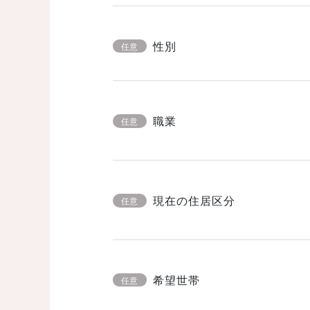
性別
任意
職業
任意
現在の住居区分
任意
希望世帯
任意