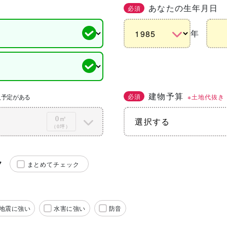
あなたの生年月日
必須
年
建物予算
必須
※土地代抜き
入予定がある
0㎡
（0坪）
ク
まとめてチェック
地震に強い
水害に強い
防音