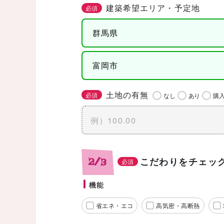
建築希望エリア・予定地
必須
土地の有無
必須
なし
あり
購
こだわりをチェッ
2/3
必須
機能
省エネ・エコ
高気密・高断熱