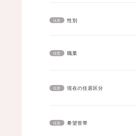
性別
任意
職業
任意
現在の住居区分
任意
希望世帯
任意