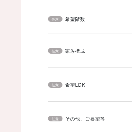
希望階数
任意
家族構成
任意
希望LDK
任意
その他、ご要望等
任意