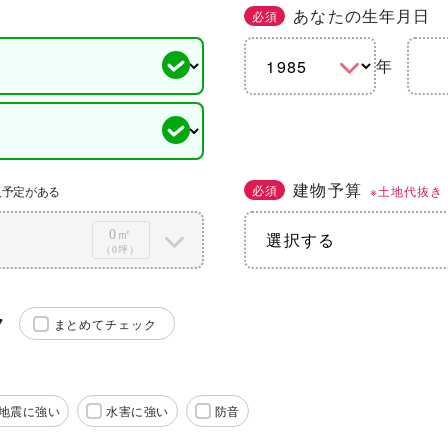
あなたの生年月日
必須
年
建物予算
必須
※土地代抜き
入予定がある
0㎡
（0坪）
ク
まとめてチェック
地震に強い
水害に強い
防音