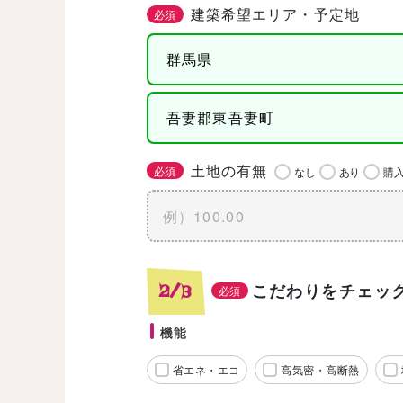
建築希望エリア・予定地
必須
土地の有無
必須
なし
あり
購
こだわりをチェッ
2/3
必須
機能
省エネ・エコ
高気密・高断熱