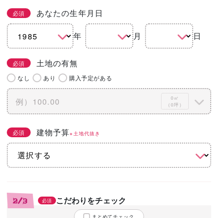
あなたの生年月日
必須
年
月
日
土地の有無
必須
なし
あり
購入予定がある
0㎡
（0坪）
建物予算
必須
※土地代抜き
こだわりをチェック
2/3
必須
まとめてチェック