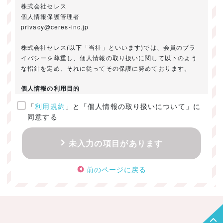
株式会社セレス
個人情報保護管理者
privacy@ceres-inc.jp
株式会社セレス(以下「当社」といいます)では、会員のプラ
イバシーを尊重し、個人情報の取り扱いに関して以下のよう
な指針を定め、それに従ってその保護に努めております。
個人情報の利用目的
「
利用規約
」と「個人情報の取り扱いについて」に
ご提供いただきました個人情報は、以下のためにのみ利用い
同意する
たします。
・お問い合わせに対する回答及び資料送付のご連絡
未入力の項目があります
・当社のお客様向けサービスの提供
・本人確認
前のページに戻る
・サービスの開発・改善のための分析
・サービスに関する広告の効果測定
個人情報の取得・利用・提供・委託
（1）個人情報の取得に際しては、利用目的、取扱い範囲を明