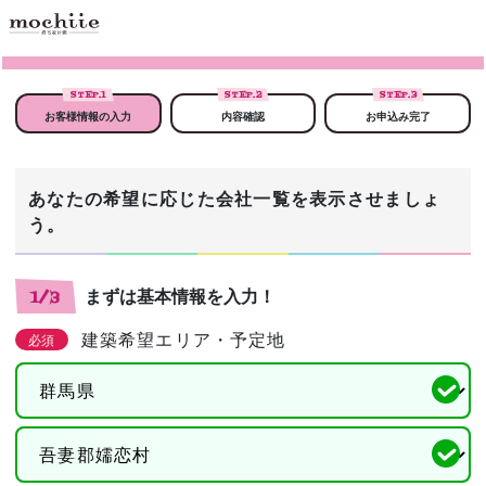
STEP.
1
STEP.
2
STEP.
3
お客様情報の入力
内容確認
お申込み完了
あなたの希望に応じた会社一覧を表示させましょ
う。
まずは基本情報を入力！
1/3
建築希望エリア・予定地
必須