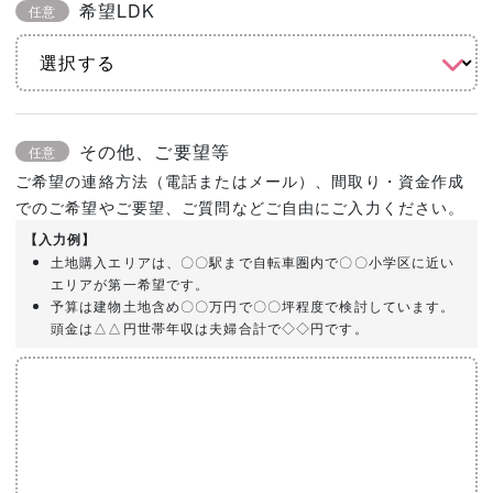
希望LDK
任意
その他、ご要望等
任意
ご希望の連絡方法（電話またはメール）、間取り・資金作成
でのご希望やご要望、ご質問などご自由にご入力ください。
【入力例】
土地購入エリアは、〇〇駅まで自転車圏内で〇〇小学区に近い
エリアが第一希望です。
予算は建物土地含め〇〇万円で〇〇坪程度で検討しています。
頭金は△△円世帯年収は夫婦合計で◇◇円です。