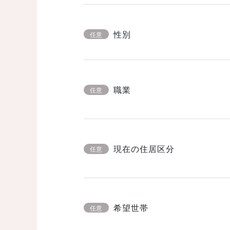
性別
任意
職業
任意
現在の住居区分
任意
希望世帯
任意