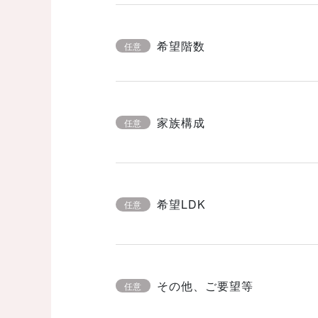
希望階数
任意
家族構成
任意
希望LDK
任意
その他、ご要望等
任意