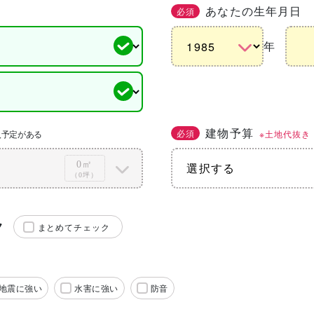
あなたの生年月日
必須
年
建物予算
必須
※土地代抜き
入予定がある
0㎡
（0坪）
ク
まとめてチェック
地震に強い
水害に強い
防音