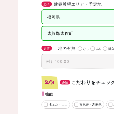
建築希望エリア・予定地
必須
土地の有無
必須
なし
あり
購
こだわりをチェッ
2/3
必須
機能
省エネ・エコ
高気密・高断熱