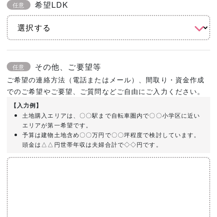
希望LDK
任意
その他、ご要望等
任意
ご希望の連絡方法（電話またはメール）、間取り・資金作成
でのご希望やご要望、ご質問などご自由にご入力ください。
【入力例】
土地購入エリアは、〇〇駅まで自転車圏内で〇〇小学区に近い
エリアが第一希望です。
予算は建物土地含め〇〇万円で〇〇坪程度で検討しています。
頭金は△△円世帯年収は夫婦合計で◇◇円です。