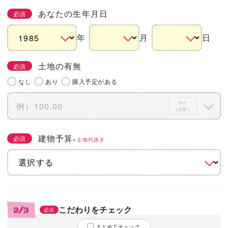
あなたの生年月日
必須
年
月
日
土地の有無
必須
なし
あり
購入予定がある
0㎡
（0坪）
建物予算
必須
※土地代抜き
こだわりをチェック
2/3
必須
まとめてチェック