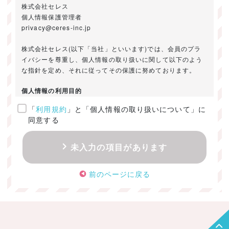
株式会社セレス
個人情報保護管理者
privacy@ceres-inc.jp
株式会社セレス(以下「当社」といいます)では、会員のプラ
イバシーを尊重し、個人情報の取り扱いに関して以下のよう
な指針を定め、それに従ってその保護に努めております。
個人情報の利用目的
「
利用規約
」と「個人情報の取り扱いについて」に
ご提供いただきました個人情報は、以下のためにのみ利用い
同意する
たします。
・お問い合わせに対する回答及び資料送付のご連絡
未入力の項目があります
・当社のお客様向けサービスの提供
・本人確認
前のページに戻る
・サービスの開発・改善のための分析
・サービスに関する広告の効果測定
個人情報の取得・利用・提供・委託
（1）個人情報の取得に際しては、利用目的、取扱い範囲を明