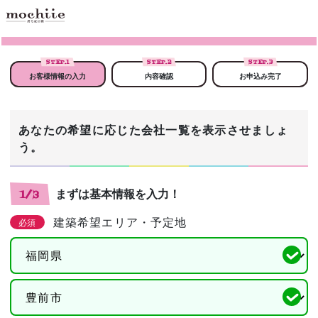
STEP.
1
STEP.
2
STEP.
3
お客様情報の入力
内容確認
お申込み完了
あなたの希望に応じた会社一覧を表示させましょ
う。
まずは基本情報を入力！
1/3
建築希望エリア・予定地
必須