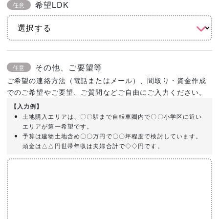
希望LDK
任意
その他、ご要望等
任意
ご希望の連絡方法（電話またはメール）、間取り・資金作成
でのご希望やご要望、ご質問などご自由にご入力ください。
【入力例】
土地購入エリアは、〇〇駅まで自転車圏内で〇〇小学区に近い
エリアが第一希望です。
予算は建物土地含め〇〇万円で〇〇坪程度で検討しています。
頭金は△△円世帯年収は夫婦合計で◇◇円です。