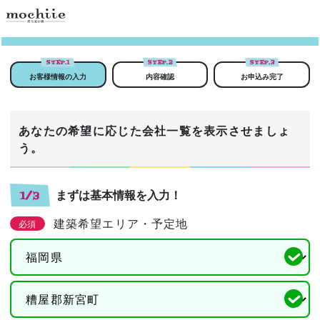
STEP.
1
STEP.
2
STEP.
3
お客様情報の入力
内容確認
お申込み完了
あなたの希望に応じた会社一覧を表示させましょ
う。
まずは基本情報を入力！
1/3
建築希望エリア・予定地
必須