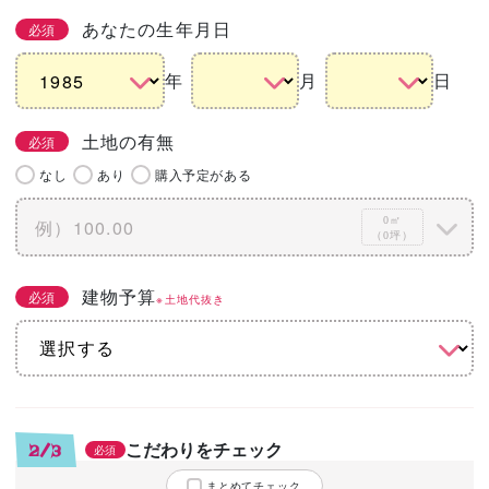
あなたの生年月日
必須
年
月
日
土地の有無
必須
なし
あり
購入予定がある
0㎡
（0坪）
建物予算
必須
※土地代抜き
こだわりをチェック
2/3
必須
まとめてチェック