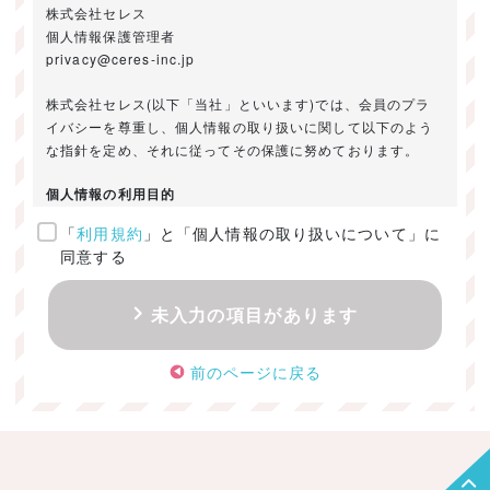
株式会社セレス
個人情報保護管理者
privacy@ceres-inc.jp
株式会社セレス(以下「当社」といいます)では、会員のプラ
イバシーを尊重し、個人情報の取り扱いに関して以下のよう
な指針を定め、それに従ってその保護に努めております。
個人情報の利用目的
「
利用規約
」と「個人情報の取り扱いについて」に
ご提供いただきました個人情報は、以下のためにのみ利用い
同意する
たします。
・お問い合わせに対する回答及び資料送付のご連絡
未入力の項目があります
・当社のお客様向けサービスの提供
・本人確認
前のページに戻る
・サービスの開発・改善のための分析
・サービスに関する広告の効果測定
個人情報の取得・利用・提供・委託
（1）個人情報の取得に際しては、利用目的、取扱い範囲を明