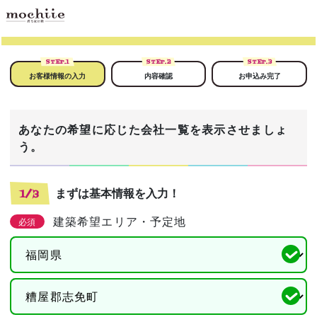
STEP.
1
STEP.
2
STEP.
3
お客様情報の入力
内容確認
お申込み完了
あなたの希望に応じた会社一覧を表示させましょ
う。
まずは基本情報を入力！
1/3
建築希望エリア・予定地
必須