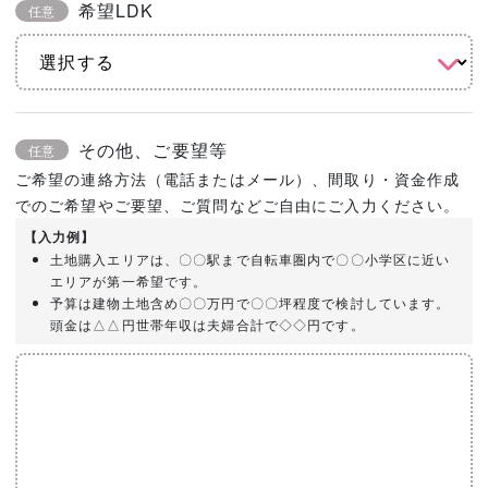
希望LDK
任意
その他、ご要望等
任意
ご希望の連絡方法（電話またはメール）、間取り・資金作成
でのご希望やご要望、ご質問などご自由にご入力ください。
【入力例】
土地購入エリアは、〇〇駅まで自転車圏内で〇〇小学区に近い
エリアが第一希望です。
予算は建物土地含め〇〇万円で〇〇坪程度で検討しています。
頭金は△△円世帯年収は夫婦合計で◇◇円です。