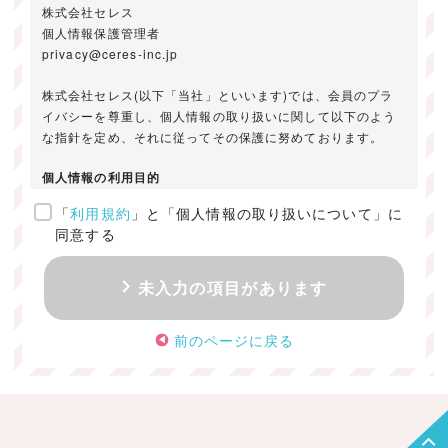
株式会社セレス
個人情報保護管理者
privacy@ceres-inc.jp
株式会社セレス(以下「当社」といいます)では、会員のプラ
イバシーを尊重し、個人情報の取り扱いに関して以下のよう
な指針を定め、それに従ってその保護に努めております。
個人情報の利用目的
「
利用規約
」と「個人情報の取り扱いについて」に
ご提供いただきました個人情報は、以下のためにのみ利用い
同意する
たします。
・お問い合わせに対する回答及び資料送付のご連絡
未入力の項目があります
・当社のお客様向けサービスの提供
・本人確認
前のページに戻る
・サービスの開発・改善のための分析
・サービスに関する広告の効果測定
個人情報の取得・利用・提供・委託
（1）個人情報の取得に際しては、利用目的、取扱い範囲を明