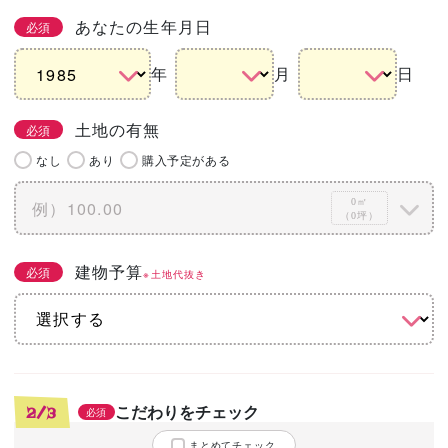
あなたの生年月日
必須
年
月
日
土地の有無
必須
なし
あり
購入予定がある
0㎡
（0坪）
建物予算
必須
※土地代抜き
こだわりをチェック
2/3
必須
まとめてチェック