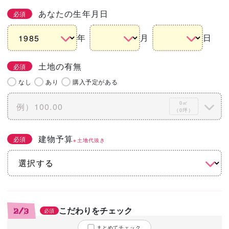
あなたの生年月日
必須
年
月
日
土地の有無
必須
なし
あり
購入予定がある
0㎡
（0坪）
建物予算
必須
※土地代抜き
こだわりをチェック
2/3
必須
まとめてチェック