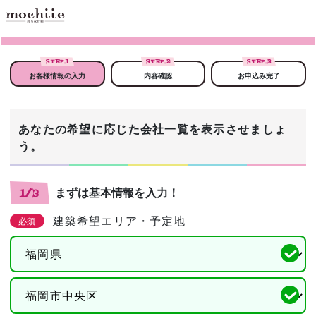
STEP.
1
STEP.
2
STEP.
3
お客様情報の入力
内容確認
お申込み完了
あなたの希望に応じた会社一覧を表示させましょ
う。
まずは基本情報を入力！
1/3
建築希望エリア・予定地
必須