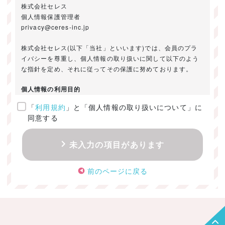
株式会社セレス
個人情報保護管理者
privacy@ceres-inc.jp
株式会社セレス(以下「当社」といいます)では、会員のプラ
イバシーを尊重し、個人情報の取り扱いに関して以下のよう
な指針を定め、それに従ってその保護に努めております。
個人情報の利用目的
「
利用規約
」と「個人情報の取り扱いについて」に
ご提供いただきました個人情報は、以下のためにのみ利用い
同意する
たします。
・お問い合わせに対する回答及び資料送付のご連絡
未入力の項目があります
・当社のお客様向けサービスの提供
・本人確認
前のページに戻る
・サービスの開発・改善のための分析
・サービスに関する広告の効果測定
個人情報の取得・利用・提供・委託
（1）個人情報の取得に際しては、利用目的、取扱い範囲を明