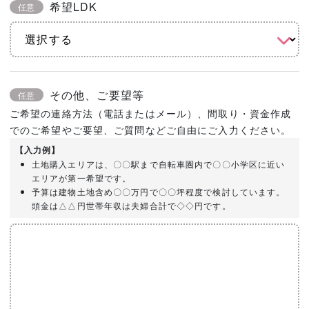
希望LDK
任意
その他、ご要望等
任意
ご希望の連絡方法（電話またはメール）、間取り・資金作成
でのご希望やご要望、ご質問などご自由にご入力ください。
【入力例】
土地購入エリアは、〇〇駅まで自転車圏内で〇〇小学区に近い
エリアが第一希望です。
予算は建物土地含め〇〇万円で〇〇坪程度で検討しています。
頭金は△△円世帯年収は夫婦合計で◇◇円です。