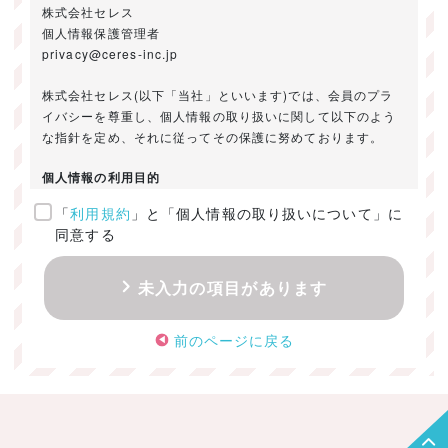
株式会社セレス
個人情報保護管理者
privacy@ceres-inc.jp
株式会社セレス(以下「当社」といいます)では、会員のプラ
イバシーを尊重し、個人情報の取り扱いに関して以下のよう
な指針を定め、それに従ってその保護に努めております。
個人情報の利用目的
「
利用規約
」と「個人情報の取り扱いについて」に
ご提供いただきました個人情報は、以下のためにのみ利用い
同意する
たします。
・お問い合わせに対する回答及び資料送付のご連絡
未入力の項目があります
・当社のお客様向けサービスの提供
・本人確認
前のページに戻る
・サービスの開発・改善のための分析
・サービスに関する広告の効果測定
個人情報の取得・利用・提供・委託
（1）個人情報の取得に際しては、利用目的、取扱い範囲を明