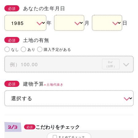
あなたの生年月日
必須
年
月
日
土地の有無
必須
なし
あり
購入予定がある
0㎡
（0坪）
建物予算
必須
※土地代抜き
こだわりをチェック
2/3
必須
まとめてチェック