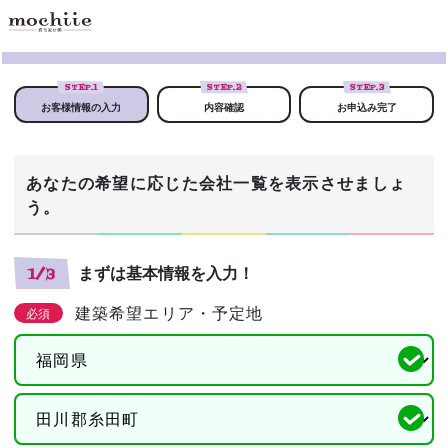
STEP.
1
STEP.
2
STEP.
3
お客様情報の入力
内容確認
お申込み完了
あなたの希望に応じた会社一覧を表示させましょ
う。
まずは基本情報を入力！
1/3
建築希望エリア・予定地
必須