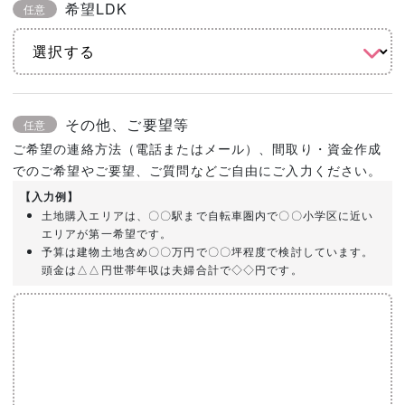
希望LDK
任意
その他、ご要望等
任意
ご希望の連絡方法（電話またはメール）、間取り・資金作成
でのご希望やご要望、ご質問などご自由にご入力ください。
【入力例】
土地購入エリアは、〇〇駅まで自転車圏内で〇〇小学区に近い
エリアが第一希望です。
予算は建物土地含め〇〇万円で〇〇坪程度で検討しています。
頭金は△△円世帯年収は夫婦合計で◇◇円です。