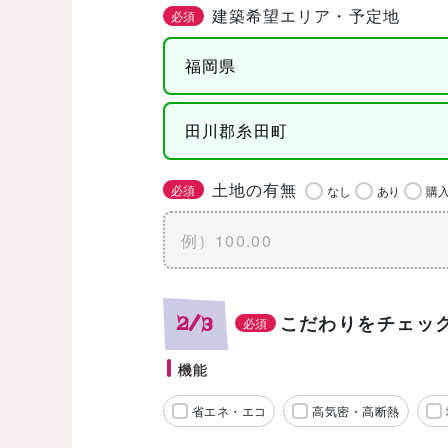
建築希望エリア・予定地
必須
土地の有無
必須
なし
あり
購
こだわりをチェッ
2/3
必須
機能
省エネ・エコ
高気密・高断熱