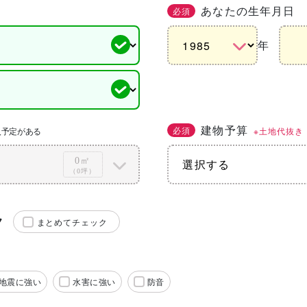
あなたの生年月日
必須
年
建物予算
必須
※土地代抜き
入予定がある
0㎡
（0坪）
ク
まとめてチェック
地震に強い
水害に強い
防音