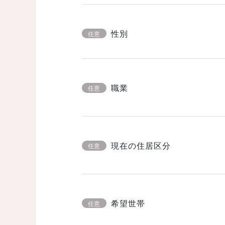
性別
任意
職業
任意
現在の住居区分
任意
希望世帯
任意