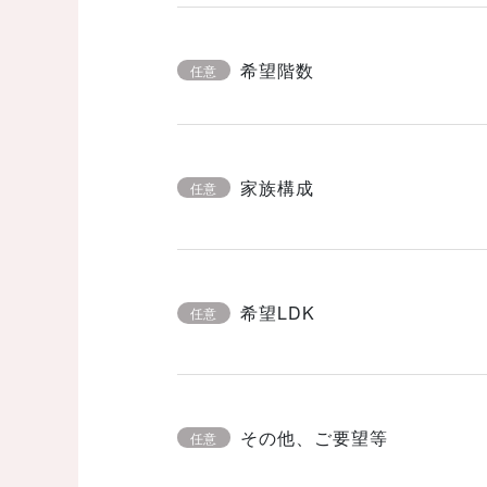
希望階数
任意
家族構成
任意
希望LDK
任意
その他、ご要望等
任意