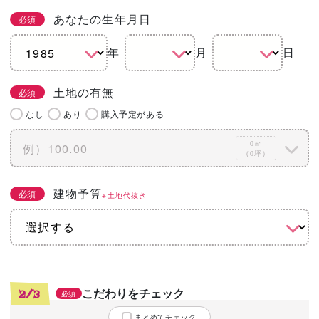
あなたの生年月日
必須
年
月
日
土地の有無
必須
なし
あり
購入予定がある
0㎡
（0坪）
建物予算
必須
※土地代抜き
こだわりをチェック
2/3
必須
まとめてチェック