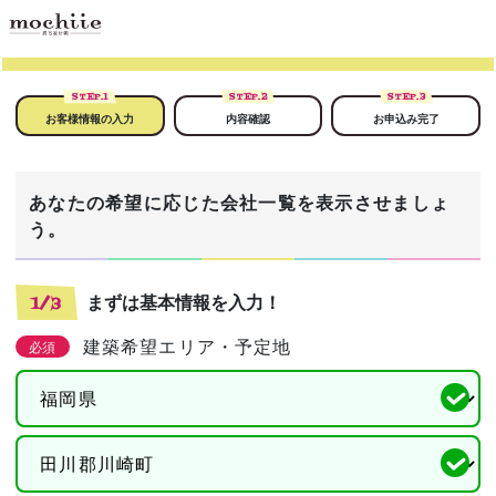
STEP.
1
STEP.
2
STEP.
3
お客様情報の入力
内容確認
お申込み完了
あなたの希望に応じた会社一覧を表示させましょ
う。
まずは基本情報を入力！
1/3
建築希望エリア・予定地
必須