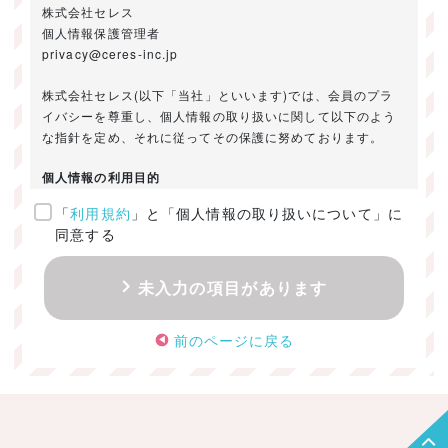
株式会社セレス
個人情報保護管理者
privacy@ceres-inc.jp
株式会社セレス(以下「当社」といいます)では、会員のプラ
イバシーを尊重し、個人情報の取り扱いに関して以下のよう
な指針を定め、それに従ってその保護に努めております。
個人情報の利用目的
「
利用規約
」と「個人情報の取り扱いについて」に
ご提供いただきました個人情報は、以下のためにのみ利用い
同意する
たします。
・お問い合わせに対する回答及び資料送付のご連絡
未入力の項目があります
・当社のお客様向けサービスの提供
・本人確認
前のページに戻る
・サービスの開発・改善のための分析
・サービスに関する広告の効果測定
個人情報の取得・利用・提供・委託
（1）個人情報の取得に際しては、利用目的、取扱い範囲を明