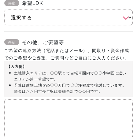
希望LDK
任意
その他、ご要望等
任意
ご希望の連絡方法（電話またはメール）、間取り・資金作成
でのご希望やご要望、ご質問などご自由にご入力ください。
【入力例】
土地購入エリアは、〇〇駅まで自転車圏内で〇〇小学区に近い
エリアが第一希望です。
予算は建物土地含め〇〇万円で〇〇坪程度で検討しています。
頭金は△△円世帯年収は夫婦合計で◇◇円です。