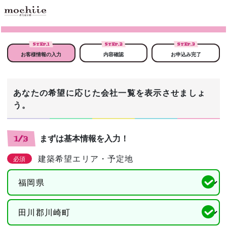
STEP.
1
STEP.
2
STEP.
3
お客様情報の入力
内容確認
お申込み完了
あなたの希望に応じた会社一覧を表示させましょ
う。
まずは基本情報を入力！
1/3
建築希望エリア・予定地
必須