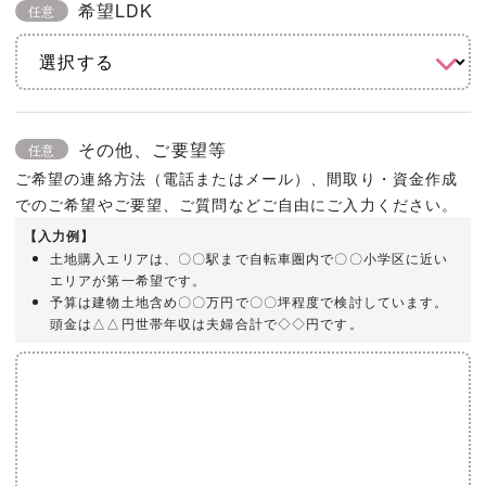
希望LDK
任意
その他、ご要望等
任意
ご希望の連絡方法（電話またはメール）、間取り・資金作成
でのご希望やご要望、ご質問などご自由にご入力ください。
【入力例】
土地購入エリアは、〇〇駅まで自転車圏内で〇〇小学区に近い
エリアが第一希望です。
予算は建物土地含め〇〇万円で〇〇坪程度で検討しています。
頭金は△△円世帯年収は夫婦合計で◇◇円です。