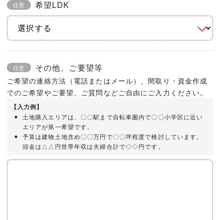
希望LDK
任意
その他、ご要望等
任意
ご希望の連絡方法（電話またはメール）、間取り・資金作成
でのご希望やご要望、ご質問などご自由にご入力ください。
【入力例】
土地購入エリアは、〇〇駅まで自転車圏内で〇〇小学区に近い
エリアが第一希望です。
予算は建物土地含め〇〇万円で〇〇坪程度で検討しています。
頭金は△△円世帯年収は夫婦合計で◇◇円です。