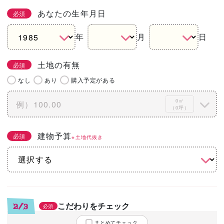
あなたの生年月日
必須
年
月
日
土地の有無
必須
なし
あり
購入予定がある
0㎡
（0坪）
建物予算
必須
※土地代抜き
こだわりをチェック
2/3
必須
まとめてチェック