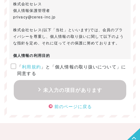
株式会社セレス
個人情報保護管理者
privacy@ceres-inc.jp
株式会社セレス(以下「当社」といいます)では、会員のプラ
イバシーを尊重し、個人情報の取り扱いに関して以下のよう
な指針を定め、それに従ってその保護に努めております。
個人情報の利用目的
「
利用規約
」と「個人情報の取り扱いについて」に
ご提供いただきました個人情報は、以下のためにのみ利用い
同意する
たします。
・お問い合わせに対する回答及び資料送付のご連絡
未入力の項目があります
・当社のお客様向けサービスの提供
・本人確認
前のページに戻る
・サービスの開発・改善のための分析
・サービスに関する広告の効果測定
個人情報の取得・利用・提供・委託
（1）個人情報の取得に際しては、利用目的、取扱い範囲を明