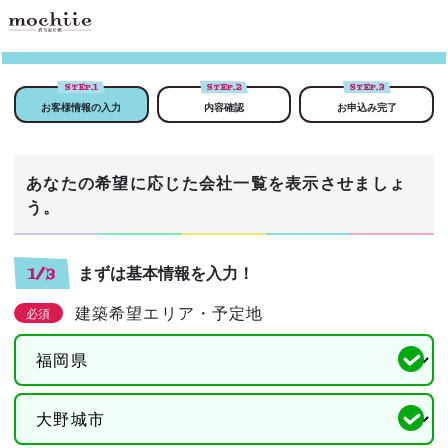
STEP.
1
STEP.
2
STEP.
3
お客様情報の入力
内容確認
お申込み完了
あなたの希望に応じた会社一覧を表示させましょ
う。
まずは基本情報を入力！
1/3
建築希望エリア・予定地
必須