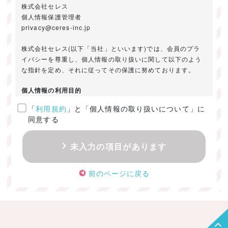
株式会社セレス
個人情報保護管理者
privacy@ceres-inc.jp
株式会社セレス(以下「当社」といいます)では、会員のプラ
イバシーを尊重し、個人情報の取り扱いに関して以下のよう
な指針を定め、それに従ってその保護に努めております。
個人情報の利用目的
「
利用規約
」と「個人情報の取り扱いについて」に
ご提供いただきました個人情報は、以下のためにのみ利用い
同意する
たします。
・お問い合わせに対する回答及び資料送付のご連絡
未入力の項目があります
・当社のお客様向けサービスの提供
・本人確認
前のページに戻る
・サービスの開発・改善のための分析
・サービスに関する広告の効果測定
個人情報の取得・利用・提供・委託
（1）個人情報の取得に際しては、利用目的、取扱い範囲を明