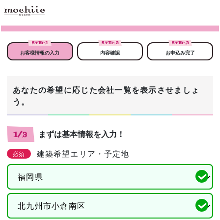
STEP.
1
STEP.
2
STEP.
3
お客様情報の入力
内容確認
お申込み完了
あなたの希望に応じた会社一覧を表示させましょ
う。
まずは基本情報を入力！
1/3
建築希望エリア・予定地
必須