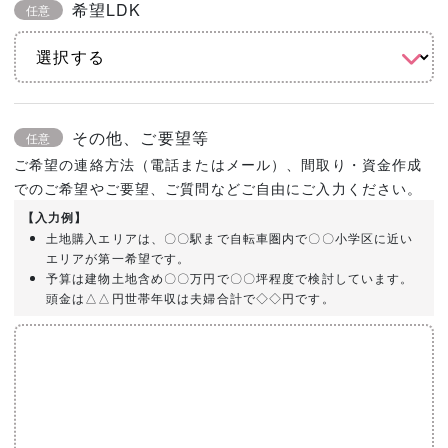
希望LDK
任意
その他、ご要望等
任意
ご希望の連絡方法（電話またはメール）、間取り・資金作成
でのご希望やご要望、ご質問などご自由にご入力ください。
【入力例】
土地購入エリアは、〇〇駅まで自転車圏内で〇〇小学区に近い
エリアが第一希望です。
予算は建物土地含め〇〇万円で〇〇坪程度で検討しています。
頭金は△△円世帯年収は夫婦合計で◇◇円です。