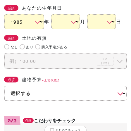
あなたの生年月日
必須
年
月
日
土地の有無
必須
なし
あり
購入予定がある
0㎡
（0坪）
建物予算
必須
※土地代抜き
こだわりをチェック
2/3
必須
まとめてチェック